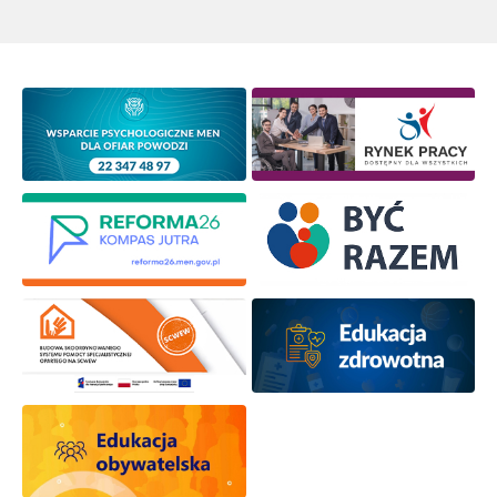
Newsletter ORE
Zapisz się i bądź na bieżąco z najnowszymi
informacjami
o szkoleniach i programach.
Adres e-mail:
Wyrażam zgodę na przetwarzanie moich danych
osobowych przez ORE w celach marketingowych.
Zapisuję się