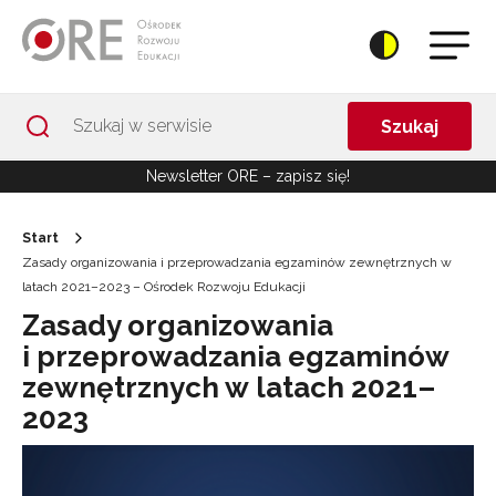
Przejdź do Nawigacji
Przejdź do stopki
Przejdź do treści artykułu
Szukaj
Newsletter ORE – zapisz się!
Start
Zasady organizowania i przeprowadzania egzaminów zewnętrznych w
latach 2021–2023 – Ośrodek Rozwoju Edukacji
Zasady organizowania
i przeprowadzania egzaminów
zewnętrznych w latach 2021–
2023