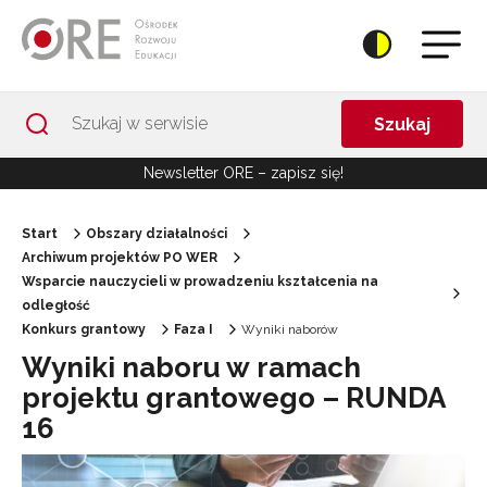
Przejdź do Nawigacji
Przejdź do stopki
Przejdź do treści artykułu
Szukaj
Newsletter ORE – zapisz się!
Start
Obszary działalności
Archiwum projektów PO WER
Wsparcie nauczycieli w prowadzeniu kształcenia na
odległość
Konkurs grantowy
Faza I
Wyniki naborów
Wyniki naboru w ramach
projektu grantowego – RUNDA
16