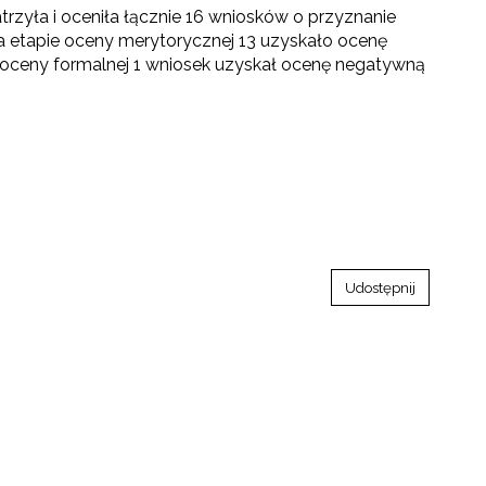
rzyła i oceniła łącznie 16 wniosków o przyznanie
a etapie oceny merytorycznej 13 uzyskało ocenę
 oceny formalnej 1 wniosek uzyskał ocenę negatywną
Udostępnij
go"
III"