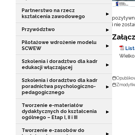
Partnerstwo na rzecz
Rozwiń sekcję "
▶
kształcenia zawodowego
pozytywną
i nie zost
Przywództwo
Rozwiń sekcję 
▶
Załącz
Pilotażowe wdrożenie modelu
Rozwiń sekcję 
▶
SCWEW
Lis
Wielkoś
Szkolenia i doradztwo dla kadr
Rozwiń sekcję "S
▶
edukacji włączającej
Opublikow
Szkolenia i doradztwo dla kadr
Zmodyfiko
poradnictwa psychologiczno-
Rozwiń sekcję "
▶
pedagogicznego
Tworzenie e-materiałów
dydaktycznych do kształcenia
Rozwiń sekcję "T
▶
ogólnego – Etap I, II i III
Tworzenie e-zasobów do
Rozwiń sekcję 
▶