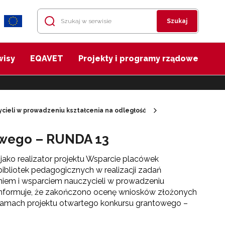
Szukaj
wisy
EQAVET
Projekty i programy rządowe
cieli w prowadzeniu kształcenia na odległość
owego – RUNDA 13
jako realizator projektu Wsparcie placówek
 bibliotek pedagogicznych w realizacji zadań
iem i wsparciem nauczycieli w prowadzeniu
informuje, że zakończono ocenę wniosków złożonych
ramach projektu otwartego konkursu grantowego –