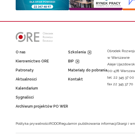
Ośrodek Rozwoju
O nas
Szkolenia
w Warszawie
Kierownictwo ORE
BIP
Aleje Ujazdowsk
Patronaty
Materiały do pobrania
00-478 Warsza
tel. 22 345 37 00
Aktualności
Kontakt
fax 22 345 37 70
Kalendarium
Sygnaliści
Archiwum projektów PO WER
Polityka prywatności
RODO
Regulamin publikowania informacji
Skargi i wn