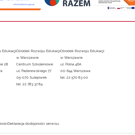
 Edukacji
Ośrodek Rozwoju Edukacji
Ośrodek Rozwoju Edukacji
w Warszawie
w Warszawie
ie 28
Centrum Szkoleniowe
ul. Polna 46A
wa
ul. Paderewskiego 77
00-644 Warszawa
05-070 Sulejówek
tel. 22 570 83 00
tel. 22 783 37 84
ioski
Deklaracja dostępności serwisu