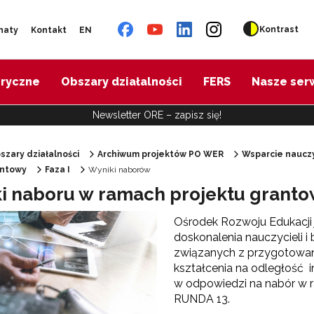
Kontrast
naty
Kontakt
EN
oryczne
Obszary działalności
FERS
Nasze ser
Newsletter ORE – zapisz się!
szary działalności
Archiwum projektów PO WER
Wsparcie nauczy
antowy
Faza I
Wyniki naborów
"Diagnoza psychologiczno-pedagogiczna"
i naboru w ramach projektu grant
Ośrodek Rozwoju Edukacji 
"Doradztwo zawodowe – przygotowanie trenerów"
doskonalenia nauczycieli i
związanych z przygotowan
kształcenia na odległość 
"Efektywne doradztwo edukacyjno-zawodowe"
w odpowiedzi na nabór w 
RUNDA 13.
 "Opracowanie modelu SCWEW"