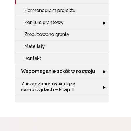
Harmonogram projektu
Konkurs grantowy
Rozwiń sekcję 
▶
Zrealizowane granty
Materiały
Kontakt
Wspomaganie szkół w rozwoju
Rozwiń sekcję 
▶
Zarządzanie oświatą w
Rozwiń sekcję "
▶
samorządach – Etap II