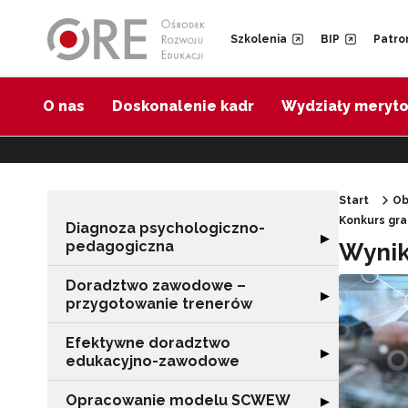
Przejdź do Nawigacji
Przejdź do stopki
Przejdź do treści artykułu
Szkolenia
BIP
Patro
O nas
Doskonalenie kadr
Wydziały meryt
Start
Ob
Konkurs gr
Diagnoza psychologiczno-
Rozwiń sekcję 
▶
pedagogiczna
Wynik
Doradztwo zawodowe –
Rozwiń sekcję 
▶
przygotowanie trenerów
Efektywne doradztwo
Rozwiń sekcję 
▶
edukacyjno-zawodowe
Opracowanie modelu SCWEW
Rozwiń sekcję
▶