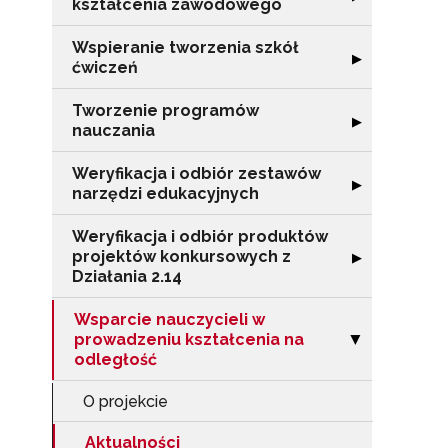
kształcenia zawodowego
Wspieranie tworzenia szkół
Rozwiń sekcję "
▶
ćwiczeń
Tworzenie programów
Rozwiń sekcję 
▶
nauczania
Weryfikacja i odbiór zestawów
Rozwiń sekcję "
▶
narzędzi edukacyjnych
Weryfikacja i odbiór produktów
projektów konkursowych z
Rozwiń sekcję "
▶
Działania 2.14
Wsparcie nauczycieli w
prowadzeniu kształcenia na
Zwiń sekcję "Ws
▶
odległość
O projekcie
Aktualności