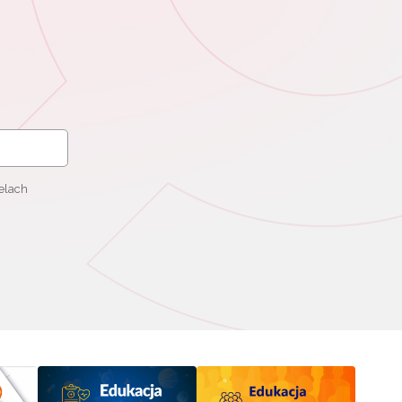
elach