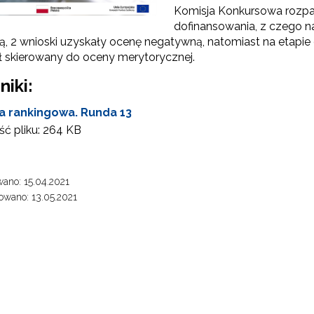
Komisja Konkursowa rozpat
dofinansowania, z czego n
Partnerstwo na rzecz kształcenia zawodowego"
, 2 wnioski uzyskały ocenę negatywną, natomiast na etapie
ał skierowany do oceny merytorycznej.
"Przywództwo"
niki:
"Pilotażowe wdrożenie modelu SCWEW"
ta rankingowa. Runda 13
ć pliku:
264 KB
zkolenia i doradztwo dla kadr edukacji włączającej"
ano: 15.04.2021
wano: 13.05.2021
Szkolenia i doradztwo dla kadr poradnictwa psychologiczno-pedagogiczne
worzenie e-materiałów dydaktycznych do kształcenia ogólnego – Etap I, II i 
"Tworzenie e-zasobów do kształcenia zawodowego"