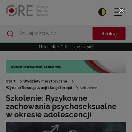
Przejdź do Nawigacji
Przejdź do stopki
Przejdź do treści artykułu
Szukaj
Newsletter ORE – zapisz się!
Start
Wydziały merytoryczne
Wydział Resocjalizacji i Socjoterapii
Aktualności
Szkolenie: Ryzykowne
zachowania psychoseksualne
w okresie adolescencji