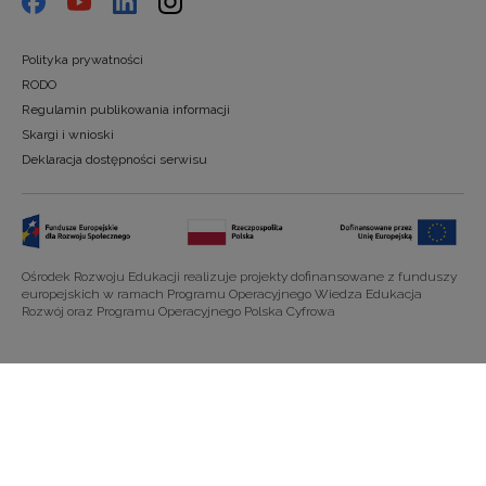
Polityka prywatności
RODO
Regulamin publikowania informacji
Skargi i wnioski
Deklaracja dostępności serwisu
Ośrodek Rozwoju Edukacji realizuje projekty dofinansowane z funduszy
europejskich w ramach Programu Operacyjnego Wiedza Edukacja
Rozwój oraz Programu Operacyjnego Polska Cyfrowa