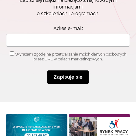
Zapisz się i bądź na bieżąco z najnowszymi
Zapisz się i bądź na bieżąco z najnowszymi
informacjami
informacjami
o szkoleniach i programach.
o szkoleniach i programach.
Adres e-mail:
Adres e-mail:
Wyrażam zgodę na przetwarzanie moich danych
Wyrażam zgodę na przetwarzanie moich danych osobowych
osobowych przez ORE w celach marketingowych.
przez ORE w celach marketingowych.
Zapisuję się
Zapisuję się