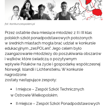
fot. konkurszespoleni.pl
Przez ostatnie dwa miesiące młodzież z II i III klas
polskich szkół ponadpodstawowych położonych
w średnich miastach mogła brać udział w konkursie
edukacyjnym „zesPOLeni”. Jego celem było
zaangażowanie młodzieży do poszukiwania obszarów
i wątków, które świadczą o pozytywnym
wpływie Polaków na życie i gospodarkę współczesnej
Norwegii, Islandii i Lichtensteinu.
W konkursie
nagrodzone
zostały następujące zespoły:
I miejsce – Zespół Szkół Technicznych
w Ostrowie Wielkopolskim,
II miejsce – Zespół Szkół Ponadpodstawowych