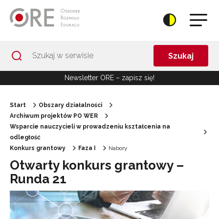
Przejdź do Nawigacji
Przejdź do stopki
Przejdź do treści artykułu
Szukaj
Newsletter ORE – zapisz się!
Start
Obszary działalności
Archiwum projektów PO WER
Wsparcie nauczycieli w prowadzeniu kształcenia na
odległość
Konkurs grantowy
Faza I
Nabory
Otwarty konkurs grantowy –
Runda 21