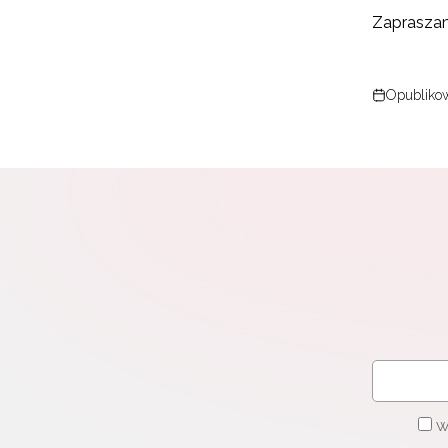
Zaprasza
Opublikow
W