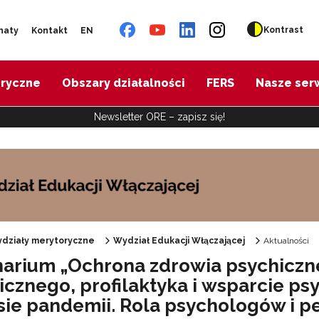
Kontrast
naty
Kontakt
EN
oryczne
Obszary działalności
FERS
Nasze ser
Newsletter ORE – zapisz się!
działy merytoryczne
Wydział Edukacji Włączającej
Aktualności
arium „Ochrona zdrowia psychiczn
Specjalne zasoby edukacyjne"
icznego, profilaktyka i wsparcie p
sie pandemii. Rola psychologów i 