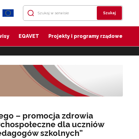
Szukaj
wisy
EQAVET
Projekty i programy rządowe
ego – promocja zdrowia
sychospołeczne dla uczniów
pedagogów szkolnych”