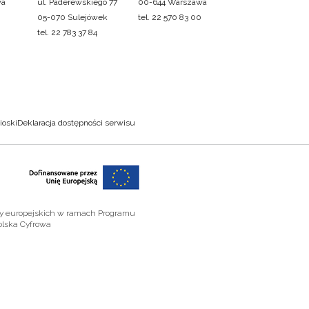
wa
ul. Paderewskiego 77
00-644 Warszawa
05-070 Sulejówek
tel. 22 570 83 00
tel. 22 783 37 84
ioski
Deklaracja dostępności serwisu
zy europejskich w ramach Programu
olska Cyfrowa