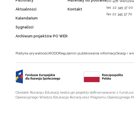
Patronaty
Materiały do pobrania
00-478 Warsza
tel. 22 345 37 00
Aktualności
Kontakt
fax 22 345 37 70
Kalendarium
Sygnaliści
Archiwum projektów PO WER
Polityka prywatności
RODO
Regulamin publikowania informacji
Skargi i wn
Ośrodek Rozwoju Edukacji realizuje projekty dofinansowane z fundus
Operacyjnego Wiedza Edukacja Rozwój oraz Programu Operacyjnego P