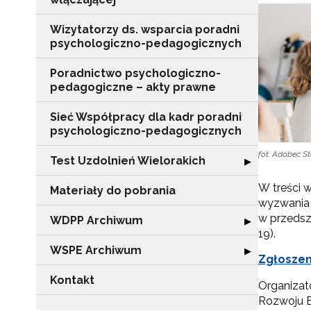
Wizytatorzy ds. wsparcia poradni
psychologiczno-pedagogicznych
Poradnictwo psychologiczno-
pedagogiczne – akty prawne
Sieć Współpracy dla kadr poradni
psychologiczno-pedagogicznych
fot. Adobec S
Test Uzdolnień Wielorakich
Rozwiń sekcję "
▶
W treści 
Materiały do pobrania
wyzwania 
w przedsz
WDPP Archiwum
Rozwiń sekcję
▶
19).
WSPE Archiwum
Rozwiń sekcję
▶
Zgłoszen
Kontakt
Organizat
Rozwoju E