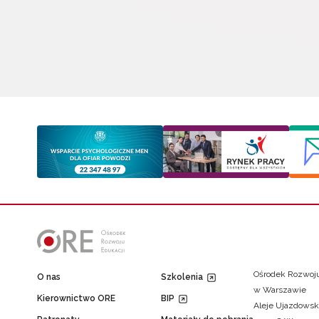
Ośrodek Rozwoju
O nas
Szkolenia
w Warszawie
Kierownictwo ORE
BIP
Aleje Ujazdowsk