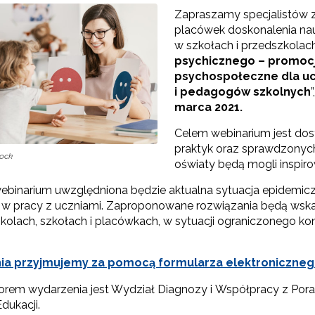
Zapraszamy specjalistów 
placówek doskonalenia nauc
w szkołach i przedszkolac
psychicznego – promocja
psychospołeczne dla uc
i pedagogów szkolnych
marca 2021.
Celem webinarium jest dos
praktyk oraz sprawdzonych
tock
Test Uzdolnień Wielorakich"
oświaty będą mogli inspiro
webinarium uwzględniona będzie aktualna sytuacja epidemicz
w pracy z uczniami. Zaproponowane rozwiązania będą wskaz
kolach, szkołach i placówkach, w sytuacji ograniczonego ko
 "WDPP Archiwum"
 "WSPE Archiwum"
ia przyjmujemy za pomocą formularza elektroniczneg
orem wydarzenia jest Wydział Diagnozy i Współpracy z Po
dukacji.