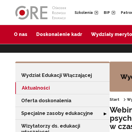
Przejdź do Nawigacji
Przejdź do stopki
Przejdź do treści artykułu
Szkolenia
BIP
Patro
O nas
Doskonalenie kadr
Wydziały meryt
Wydział Edukacji Włączającej
Aktualności
Start
Wy
Oferta doskonalenia
Webin
Specjalne zasoby edukacyjne
Rozwiń sekcję "
▶
psych
w cza
Wizytatorzy ds. edukacji
włączającej