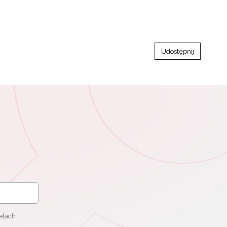
Udostępnij
elach