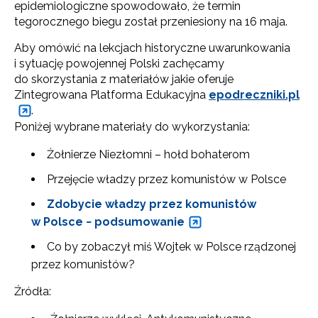
epidemiologiczne spowodowało, że termin
tegorocznego biegu został przeniesiony na 16 maja.
Aby omówić na lekcjach historyczne uwarunkowania
i sytuację powojennej Polski zachęcamy
do skorzystania z materiałów jakie oferuje
Zintegrowana Platforma Edukacyjna
epodreczniki.pl
.
Poniżej wybrane materiały do wykorzystania:
Newsletter ORE
Żołnierze Niezłomni – hołd bohaterom
Zapisz się i bądź na bieżąco z najnowszymi
Przejęcie władzy przez komunistów w Polsce
informacjami
o szkoleniach i programach.
Zdobycie władzy przez komunistów
Adres e-mail:
w Polsce − podsumowanie
Co by zobaczył miś Wojtek w Polsce rządzonej
przez komunistów?
Wyrażam zgodę na przetwarzanie moich danych
osobowych przez ORE w celach marketingowych.
Źródła: