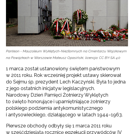
Panteon - Mauzoleum Wyklętych-Niezłomnych na Cmentarzu Wojskowym
na Powązkach w Warszawie Mateusz Opasiński, licencja: CC BY-SA 4.0
1 marca został ustanowiony świętem państwowym
w 2011 roku. Rok wcześniej projekt ustawy skierował
do Sejmu śp. prezydent Lech Kaczyński. Była to jedna
z jego ostatnich inicjatyw legislacyjnych.
Narodowy Dzień Pamięci Żołnierzy Wyklętych
to święto honorujące i upamiętniające żołnierzy
polskiego podziemia antykomunistycznego
i antysowieckiego, działającego w latach 1944–1963.
Pierwsze obchody odbyły się 1 marca 2011 roku
w sześćdziesiątą rocznicę egzekucji przywódców IV