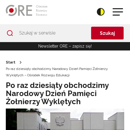
Przejdź do Nawigacji
Przejdź do stopki
Przejdź do treści artykułu
Szukaj
Newsletter ORE – zapisz się!
Start
Po raz dziesiąty obchodzimy Narodowy Dzień Pamięci Żołnierzy
Wyklętych – Ośrodek Rozwoju Edukacji
Po raz dziesiąty obchodzimy
Narodowy Dzień Pamięci
Żołnierzy Wyklętych