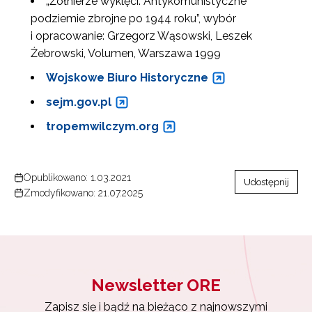
„Żołnierze wyklęci. Antykomunistyczne
Zapisuję się
podziemie zbrojne po 1944 roku”, wybór
i opracowanie: Grzegorz Wąsowski, Leszek
Żebrowski, Volumen, Warszawa 1999
Wojskowe Biuro Historyczne
sejm.gov.pl
tropemwilczym.org
Opublikowano: 1.03.2021
Udostępnij
Zmodyfikowano: 21.07.2025
Newsletter ORE
Zapisz się i bądź na bieżąco z najnowszymi