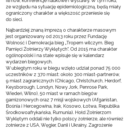
filmów, konferencje naukowe i wystawy. W tym roku,
ze względu na sytuację epidemiologiczną, będą miały
ograniczony charakter a większość przeniesie się
do sieci.
Najbardziej znaną imprezą o charakterze masowym
jest organizowany od 2013 roku przez Fundację
Wolność i Demokracja bieg „Tropem wilczym. Bieg
Pamięci Żołnierzy Wyklętych”. Od 2015 ma charakter
ogólnopolski i na stałe wpisuje się w kalendarz
wydarzeń biegowych.
W ubiegłym roku w biegu wzięło udział ponad 75 000
uczestników z 370 miast: około 300 miast-partnerów,
9 miast zagranicznych (Chicago, Christchurch, Herdorf,
Keysborough, Londyn, Nowy Jork, Penrose Park,
Wiedeń, Wilno), 50 miast w ramach biegów
garnizonowych oraz 7 misji wojskowych (Afganistan,
Bośnia i Hercegowina, Irak, Kosowo, Łotwa, Republika
Środkowoafrykańska, Rumunia). Hołd Żołnierzom
Wyklętym oddali nie tylko polscy żołnierze, ale również
żołnierze z USA, Węgier, Danii i Ukrainy. Zagrożenie