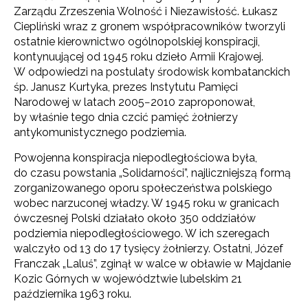
Zarządu Zrzeszenia Wolność i Niezawisłość. Łukasz
Ciepliński wraz z gronem współpracowników tworzyli
ostatnie kierownictwo ogólnopolskiej konspiracji,
kontynuującej od 1945 roku dzieło Armii Krajowej.
W odpowiedzi na postulaty środowisk kombatanckich
śp. Janusz Kurtyka, prezes Instytutu Pamięci
Narodowej w latach 2005−2010 zaproponował,
by właśnie tego dnia czcić pamięć żołnierzy
antykomunistycznego podziemia.
Powojenna konspiracja niepodległościowa była,
do czasu powstania „Solidarności”, najliczniejszą formą
zorganizowanego oporu społeczeństwa polskiego
wobec narzuconej władzy. W 1945 roku w granicach
ówczesnej Polski działało około 350 oddziałów
podziemia niepodległościowego. W ich szeregach
walczyło od 13 do 17 tysięcy żołnierzy. Ostatni, Józef
Franczak „Laluś”, zginął w walce w obławie w Majdanie
Kozic Górnych w województwie lubelskim 21
października 1963 roku.