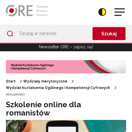
Przejdź do Nawigacji
Przejdź do stopki
Przejdź do treści artykułu
Szukaj
Newsletter ORE – zapisz się!
Start
Wydziały merytoryczne
Wydział Kształcenia Ogólnego i Kompetencji Cyfrowych
Aktualności
Szkolenie online dla
romanistów