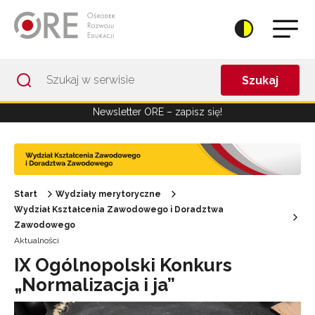
Przejdź do Nawigacji
Przejdź do stopki
Przejdź do treści artykułu
Szukaj
Newsletter ORE – zapisz się!
Start
Wydziały merytoryczne
Wydział Kształcenia Zawodowego i Doradztwa
Zawodowego
Aktualności
IX Ogólnopolski Konkurs
„Normalizacja i ja”