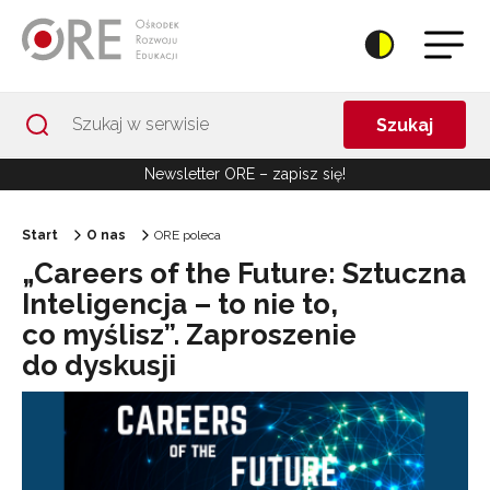
Przejdź do Nawigacji
Przejdź do stopki
Przejdź do treści artykułu
Szukaj
Newsletter ORE – zapisz się!
Start
O nas
ORE poleca
„Careers of the Future: Sztuczna
Inteligencja – to nie to,
co myślisz”. Zaproszenie
do dyskusji