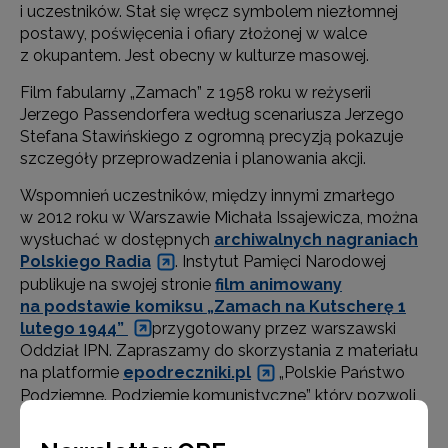
i uczestników. Stał się wręcz symbolem niezłomnej
postawy, poświęcenia i ofiary złożonej w walce
z okupantem. Jest obecny w kulturze masowej.
Film fabularny „Zamach” z 1958 roku w reżyserii
Jerzego Passendorfera według scenariusza Jerzego
Stefana Stawińskiego z ogromną precyzją pokazuje
szczegóły przeprowadzenia i planowania akcji.
Wspomnień uczestników, między innymi zmarłego
w 2012 roku w Warszawie Michała Issajewicza, można
wysłuchać w dostępnych
archiwalnych nagraniach
Polskiego Radia
. Instytut Pamięci Narodowej
publikuje na swojej stronie
film animowany
na podstawie komiksu „Zamach na Kutscherę 1
lutego 1944”
przygotowany przez warszawski
Oddział IPN. Zapraszamy do skorzystania z materiału
na platformie
epodreczniki.pl
„Polskie Państwo
Podziemne. Podziemie komunistyczne” który pozwoli
ukazać tło i umieścić zamach na Kutscherę
w szerszym kontekście historycznym.