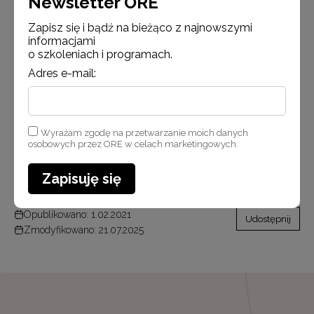
Newsletter ORE
źródła:
Zapisz się i bądź na bieżąco z najnowszymi
informacjami
Urząd do Spraw Kombatantów i Osób
o szkoleniach i programach.
Represjonowanych
Adres e-mail:
Muzeum II Wojny Światowej
Polskie Radio
Wyrażam zgodę na przetwarzanie moich danych
Instytut Pamięci Narodowej
osobowych przez ORE w celach marketingowych.
Film Polski
Zapisuję się
Opublikowano: 1.02.2021
Udostępnij
Zmodyfikowano: 21.07.2025