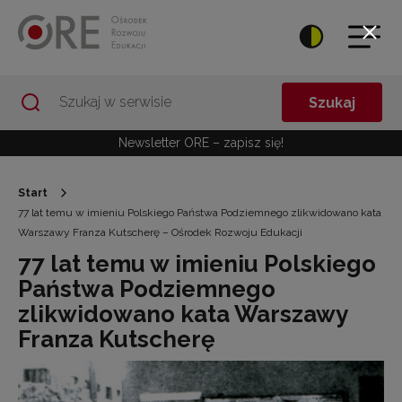
Przejdź do Nawigacji
Przejdź do stopki
Przejdź do treści artykułu
Szukaj
Newsletter ORE – zapisz się!
Start
77 lat temu w imieniu Polskiego Państwa Podziemnego zlikwidowano kata
Warszawy Franza Kutscherę – Ośrodek Rozwoju Edukacji
77 lat temu w imieniu Polskiego
Państwa Podziemnego
zlikwidowano kata Warszawy
Franza Kutscherę