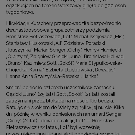
egzekucjach na terenie Warszawy ginęło do 300 osób
tygodniowo.
Likwidację Kutschery przeprowadziła bezpośrednio
dwunastoosobowa grupa żołnierzy podziemia:
Bronisław Pietraszewicz „Lot”, Michał Issajewicz „Miś”,
Stanisław Huskowski „Ali”, Zdzisław Poradzki
„Kruszynka”, Marian Senger „Cichy”, Henryk Humięcki
„Olbrzym”, Zbigniew Gęsicki „Juno”, Bronisław Hellwig
„Bruno”, Kazimierz Sott „Sokół”, Maria Stypułkowska-
Chojecka „Kama”, Elżbieta Dziębowska „Dewajtis”,
Hanna Anna Szarzyńska-Rewska „Hanka”.
Śmierć poniosło czterech uczestników zamachu.
Gęsicki „Juno” (25 lat) i Sott „Sokół” (21 lat) zostali
zatrzymani przez blokadę na moście Kierbedzia.
Ratując się skokiem do Wisły zginęli w jej nurcie. Kilka
dni później w wyniku odniesionych ran umarli Senger
„Cichy” (21 lat) i dowódca akcji „Lot” — Bronisław
Pietraszewicz (22 lata). „Lot” był wcześniej
uczestnikiem innej udanej akcji podziemia, w wyniku