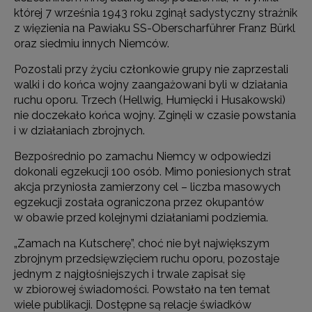
której 7 września 1943 roku zginął sadystyczny strażnik
z więzienia na Pawiaku SS-Oberscharführer Franz Bürkl
oraz siedmiu innych Niemców.
Pozostali przy życiu członkowie grupy nie zaprzestali
walki i do końca wojny zaangażowani byli w działania
ruchu oporu. Trzech (Hellwig, Humięcki i Husakowski)
nie doczekało końca wojny. Zginęli w czasie powstania
i w działaniach zbrojnych.
Bezpośrednio po zamachu Niemcy w odpowiedzi
dokonali egzekucji 100 osób. Mimo poniesionych strat
akcja przyniosła zamierzony cel – liczba masowych
egzekucji została ograniczona przez okupantów
w obawie przed kolejnymi działaniami podziemia.
„Zamach na Kutscherę”, choć nie był największym
zbrojnym przedsięwzięciem ruchu oporu, pozostaje
jednym z najgłośniejszych i trwale zapisał się
w zbiorowej świadomości. Powstało na ten temat
wiele publikacji. Dostępne są relacje świadków