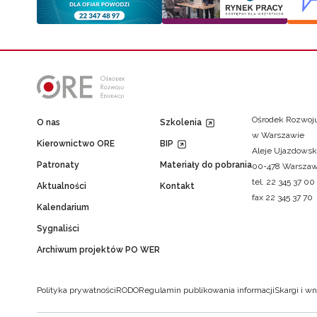
Ośrodek Rozwoju
O nas
Szkolenia
w Warszawie
Kierownictwo ORE
BIP
Aleje Ujazdowsk
Patronaty
Materiały do pobrania
00-478 Warsza
tel. 22 345 37 00
Aktualności
Kontakt
fax 22 345 37 70
Kalendarium
Sygnaliści
Archiwum projektów PO WER
Polityka prywatności
RODO
Regulamin publikowania informacji
Skargi i wn