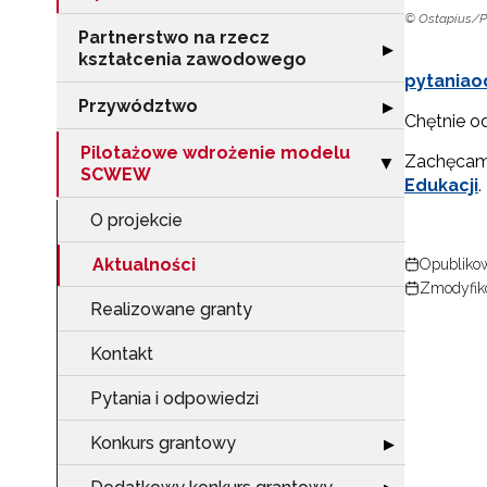
© Ostapius/P
Partnerstwo na rzecz
Rozwiń sekcję "
▶
kształcenia zawodowego
pytaniao
Przywództwo
Rozwiń sekcję 
▶
Chętnie o
Pilotażowe wdrożenie modelu
Zachęcamy
Zwiń sekcję "P
▶
SCWEW
Edukacji
.
O projekcie
Aktualności
Opublikow
Zmodyfiko
Realizowane granty
Kontakt
Pytania i odpowiedzi
Konkurs grantowy
Rozwiń sekcję 
▶