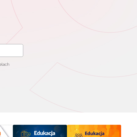
elach