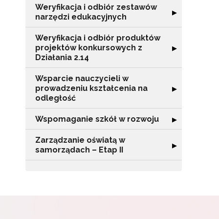
Zap
Weryfikacja i odbiór zestawów
o s
Rozwiń sekcję "
▶
narzędzi edukacyjnych
Adr
Weryfikacja i odbiór produktów
projektów konkursowych z
Rozwiń sekcję "
▶
Działania 2.14
W
cel
Wsparcie nauczycieli w
prowadzeniu kształcenia na
Rozwiń sekcję "
▶
odległość
Wspomaganie szkół w rozwoju
Rozwiń sekcję 
▶
Zarządzanie oświatą w
Rozwiń sekcję "
▶
samorządach – Etap II