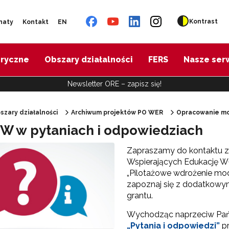
Kontrast
naty
Kontakt
EN
oryczne
Obszary działalności
FERS
Nasze ser
Newsletter ORE – zapisz się!
szary działalności
Archiwum projektów PO WER
Opracowanie m
 w pytaniach i odpowiedziach
"Diagnoza psychologiczno-pedagogiczna"
Zapraszamy do kontaktu z
Wspierających Edukację Wł
"Doradztwo zawodowe – przygotowanie trenerów"
„Pilotażowe wdrożenie m
zapoznaj się z dodatkowym
grantu.
"Efektywne doradztwo edukacyjno-zawodowe"
Wychodząc naprzeciw Pańs
 "Opracowanie modelu SCWEW"
„Pytania i odpowiedzi”
pr