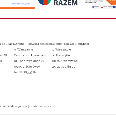
 Edukacji
Ośrodek Rozwoju Edukacji
Ośrodek Rozwoju Edukacji
w Warszawie
w Warszawie
ie 28
Centrum Szkoleniowe
ul. Polna 46A
wa
ul. Paderewskiego 77
00-644 Warszawa
05-070 Sulejówek
tel. 22 570 83 00
tel. 22 783 37 84
ioski
Deklaracja dostępności serwisu