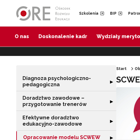
Przejdź do Nawigacji
Przejdź do stopki
Przejdź do treści artykułu
Szkolenia
BIP
Patro
O nas
Doskonalenie kadr
Wydziały meryt
Start
Ob
SCWEW
Diagnoza psychologiczno-
Rozwiń sekcję 
▶
pedagogiczna
Doradztwo zawodowe –
Rozwiń sekcję 
▶
przygotowanie trenerów
Efektywne doradztwo
Rozwiń sekcję 
▶
edukacyjno-zawodowe
Opracowanie modelu SCWEW
Rozwiń sekcję
▶