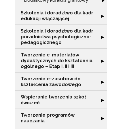
Dodatkowy konkurs grantowy
Rozwiń sekcję 
▶
Szkolenia i doradztwo dla kadr
Rozwiń sekcję "S
▶
edukacji włączającej
Szkolenia i doradztwo dla kadr
poradnictwa psychologiczno-
Rozwiń sekcję "
▶
pedagogicznego
Tworzenie e-materiałów
dydaktycznych do kształcenia
Rozwiń sekcję "T
▶
ogólnego – Etap I, II i III
Tworzenie e-zasobów do
Rozwiń sekcję 
▶
kształcenia zawodowego
Wspieranie tworzenia szkół
Rozwiń sekcję "
▶
ćwiczeń
Tworzenie programów
N
Rozwiń sekcję 
▶
nauczania