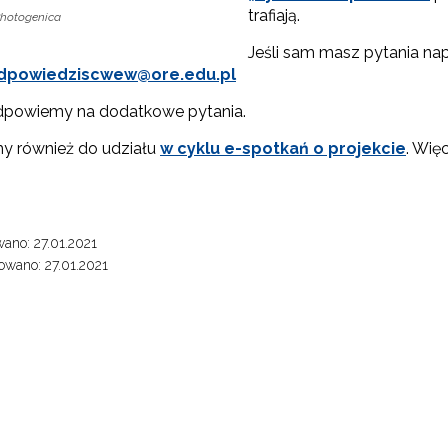
trafiają.
hotogenica
Partnerstwo na rzecz kształcenia zawodowego"
Jeśli sam masz pytania nap
dpowiedziscwew@ore.edu.pl
"Przywództwo"
dpowiemy na dodatkowe pytania.
 również do udziału
w cyklu e-spotkań o projekcie
. Wię
ilotażowe wdrożenie modelu SCWEW"
ano: 27.01.2021
wano: 27.01.2021
"Konkurs grantowy"