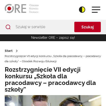
Przejdź do Nawigacji
Przejdź do stopki
Przejdź do treści artykułu
Szukaj
Newsletter ORE – zapisz się!
Start
Rozstrzygnięcie VII edycji konkursu „Szkoła dla pracodawcy – pracodawcy
dla szkoły” – Ośrodek Rozwoju Edukacji
Rozstrzygnięcie VII edycji
konkursu „Szkoła dla
pracodawcy – pracodawcy dla
szkoły”