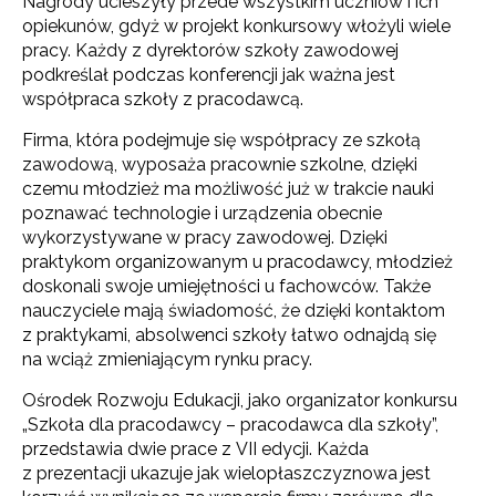
Nagrody ucieszyły przede wszystkim uczniów i ich
opiekunów, gdyż w projekt konkursowy włożyli wiele
pracy. Każdy z dyrektorów szkoły zawodowej
podkreślał podczas konferencji jak ważna jest
współpraca szkoły z pracodawcą.
Firma, która podejmuje się współpracy ze szkołą
zawodową, wyposaża pracownie szkolne, dzięki
czemu młodzież ma możliwość już w trakcie nauki
poznawać technologie i urządzenia obecnie
wykorzystywane w pracy zawodowej. Dzięki
praktykom organizowanym u pracodawcy, młodzież
doskonali swoje umiejętności u fachowców. Także
nauczyciele mają świadomość, że dzięki kontaktom
z praktykami, absolwenci szkoły łatwo odnajdą się
na wciąż zmieniającym rynku pracy.
Ośrodek Rozwoju Edukacji, jako organizator konkursu
„Szkoła dla pracodawcy – pracodawca dla szkoły”,
przedstawia dwie prace z VII edycji. Każda
z prezentacji ukazuje jak wielopłaszczyznowa jest