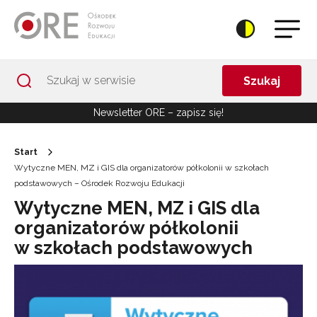
Przejdź do Nawigacji
Przejdź do stopki
Przejdź do treści artykułu
Szukaj
Newsletter ORE – zapisz się!
Start
Wytyczne MEN, MZ i GIS dla organizatorów półkolonii w szkołach
podstawowych – Ośrodek Rozwoju Edukacji
Wytyczne MEN, MZ i GIS dla
organizatorów półkolonii
w szkołach podstawowych