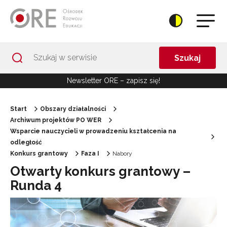
Przejdź do Nawigacji
Przejdź do stopki
Przejdź do treści artykułu
Szukaj
Newsletter ORE – zapisz się!
Start
Obszary działalności
Archiwum projektów PO WER
Wsparcie nauczycieli w prowadzeniu kształcenia na
odległość
Konkurs grantowy
Faza I
Nabory
Otwarty konkurs grantowy –
Runda 4