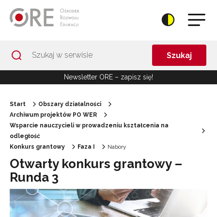
Przejdź do Nawigacji
Przejdź do stopki
Przejdź do treści artykułu
Szukaj
Newsletter ORE – zapisz się!
Start
Obszary działalności
Archiwum projektów PO WER
Wsparcie nauczycieli w prowadzeniu kształcenia na
odległość
Konkurs grantowy
Faza I
Nabory
Otwarty konkurs grantowy –
Runda 3