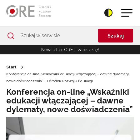
Przejdź do Nawigacji
Przejdź do stopki
Przejdź do treści artykułu
Szukaj
Newsletter ORE – zapisz się!
Start
Konferencja on-line „Wskaźniki edukacji włączającej – dawne dylematy,
nowe doświadczenia” – Ośrodek Rozwoju Edukacji
Konferencja on-line „Wskaźniki
edukacji włączającej – dawne
dylematy, nowe doświadczenia”