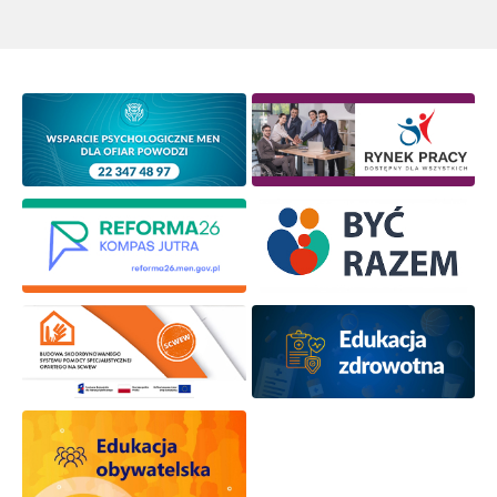
Newsletter ORE
Zapisz się i bądź na bieżąco z najnowszymi
informacjami
o szkoleniach i programach.
Adres e-mail:
Wyrażam zgodę na przetwarzanie moich danych
osobowych przez ORE w celach marketingowych.
Zapisuję się