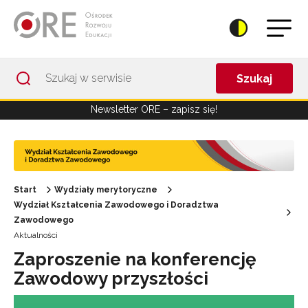
Przejdź do Nawigacji
Przejdź do stopki
Przejdź do treści artykułu
Szukaj
Newsletter ORE – zapisz się!
Start
Wydziały merytoryczne
Wydział Kształcenia Zawodowego i Doradztwa
Zawodowego
Aktualności
Zaproszenie na konferencję
Zawodowy przyszłości