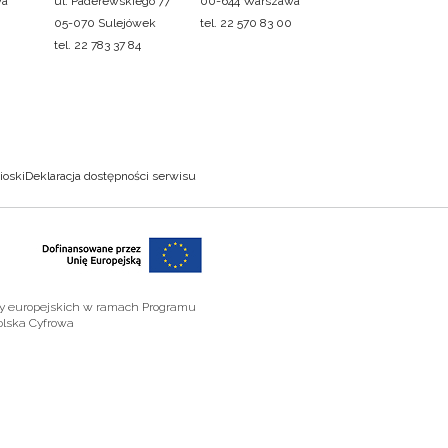
wa
ul. Paderewskiego 77
00-644 Warszawa
05-070 Sulejówek
tel. 22 570 83 00
tel. 22 783 37 84
ioski
Deklaracja dostępności serwisu
zy europejskich w ramach Programu
olska Cyfrowa