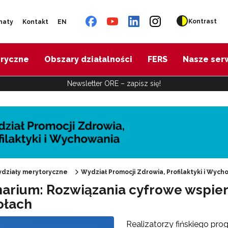
Kontrast
naty
Kontakt
EN
oryczne
Obszary działalności
FERS
Nasze ser
Newsletter ORE – zapisz się!
działy merytoryczne
Wydział Promocji Zdrowia, Profilaktyki i Wych
arium: Rozwiązania cyfrowe wspier
ołach
omocja Zdrowia"
Realizatorzy fińskiego pr