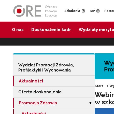
Przejdź do Nawigacji
Przejdź do stopki
Przejdź do treści artykułu
Szkolenia
BIP
Patro
O nas
Doskonalenie kadr
Wydziały meryt
Wydział Promocji Zdrowia,
Profilaktyki i Wychowania
Aktualności
Start
Wy
Oferta doskonalenia
Webin
w szk
Promocja Zdrowia
Zwiń sekcję "Pr
▶
Aktualności