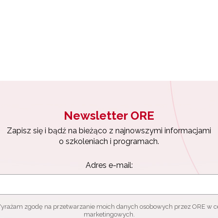
Materiały do pobrania"
ewsletter ORE
isz się i bądź na bieżąco z najnowszymi informacjami
zkoleniach i programach.
es e-mail:
Newsletter ORE
yrażam zgodę na przetwarzanie moich danych osobowych przez ORE w
ach marketingowych.
Zapisz się i bądź na bieżąco z najnowszymi informacjami
o szkoleniach i programach.
Zapisuję się
Adres e-mail:
yrażam zgodę na przetwarzanie moich danych osobowych przez ORE w c
marketingowych.