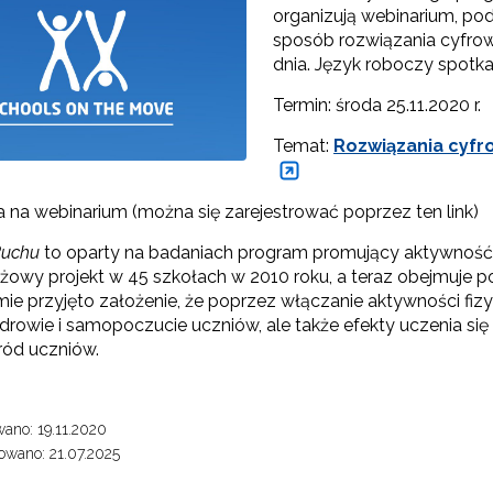
organizują webinarium, po
sposób rozwiązania cyfrow
"Programy"
dnia. Język roboczy spotkan
Termin: środa 25.11.2020 r.
Temat:
Rozwiązania cyfr
a na webinarium (można się zarejestrować poprzez ten link)
Ruchu
to oparty na badaniach program promujący aktywność f
tażowy projekt w 45 szkołach w 2010 roku, a teraz obejmuje 
Edukacja zdrowotna"
ie przyjęto założenie, że poprzez włączanie aktywności fiz
 zdrowie i samopoczucie uczniów, ale także efekty uczenia s
ród uczniów.
"Rekomendowane programy profilaktyczne"
Programy i projekty Wydziału"
ano: 19.11.2020
wano: 21.07.2025
"Program wychowawczo-profilaktyczny szkoły"