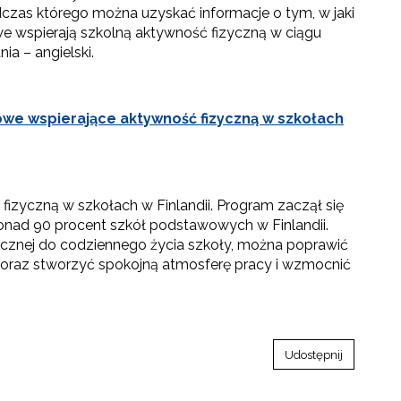
dczas którego można uzyskać informacje o tym, w jaki
e wspierają szkolną aktywność fizyczną w ciągu
ia – angielski.
owe wspierające aktywność fizyczną w szkołach
izyczną w szkołach w Finlandii. Program zaczął się
ponad 90 procent szkół podstawowych w Finlandii.
ycznej do codziennego życia szkoły, można poprawić
ię oraz stworzyć spokojną atmosferę pracy i wzmocnić
Udostępnij