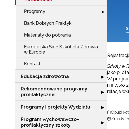
Programy
Rozwiń sekcję 
▶
Bank Dobrych Praktyk
Materiały do pobrania
Europejska Sieć Szkół dla Zdrowia
w Europie
Rejestracj
Kontakt
Szkoły w 
jako pilo
Edukacja zdrowotna
Rozwiń sekcję "
▶
W program
nie tylko
Rekomendowane programy
relacje wś
Rozwiń sekcję 
▶
profilaktyczne
Programy i projekty Wydziału
Rozwiń sekcję "
▶
Opublikow
Zmodyfiko
Program wychowawczo-
Rozwiń sekcję 
▶
profilaktyczny szkoły