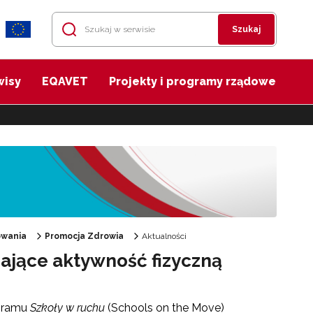
Szukaj
wisy
EQAVET
Projekty i programy rządowe
owania
Promocja Zdrowia
Aktualności
ające aktywność fizyczną
ogramu
Szkoły w ruchu
(Schools on the Move)