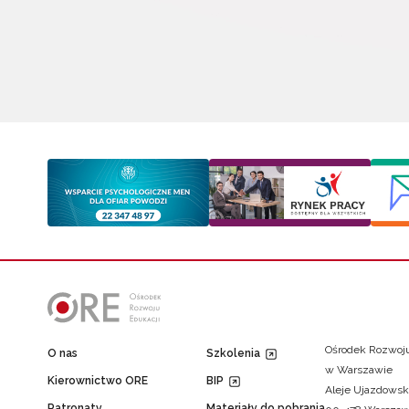
Ośrodek Rozwoju
O nas
Szkolenia
w Warszawie
Kierownictwo ORE
BIP
Aleje Ujazdowsk
Patronaty
Materiały do pobrania