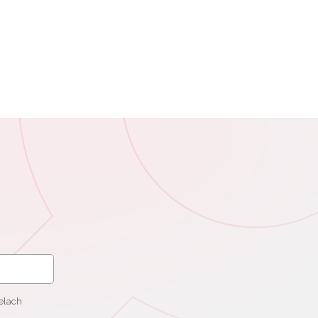
elach