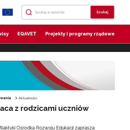
Szukaj
wisy
EQAVET
Projekty i programy rządowe
owania
Aktualności
aca z rodzicami uczniów
ilaktyki Ośrodka Rozwoju Edukacji zaprasza