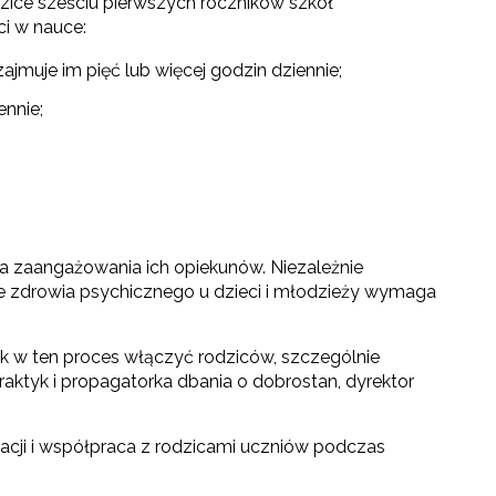
odzice sześciu pierwszych roczników szkół
ci w nauce:
zajmuje im pięć lub więcej godzin dziennie;
ennie;
zaangażowania ich opiekunów. Niezależnie
nie zdrowia psychicznego u dzieci i młodzieży wymaga
k w ten proces włączyć rodziców, szczególnie
ktyk i propagatorka dbania o dobrostan, dyrektor
acji i współpraca z rodzicami uczniów podczas