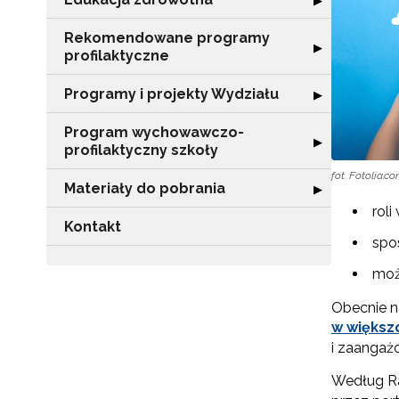
▶
Rekomendowane programy
Rozwiń sekcję 
▶
profilaktyczne
Programy i projekty Wydziału
Rozwiń sekcję "
▶
Program wychowawczo-
Rozwiń sekcję 
▶
profilaktyczny szkoły
fot. Fotolia.c
Materiały do pobrania
Rozwiń sekcję "
▶
roli
Kontakt
spo
moż
Obecnie na
w większ
i zaangaż
Według Ra