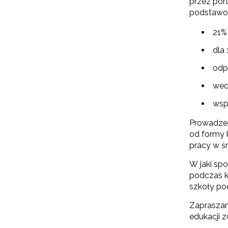
przez port
podstawow
21% 
dla
odp
wed
wsp
Prowadzen
od formy 
pracy w ś
W jaki sp
podczas k
szkoły p
Zapraszam
edukacji 