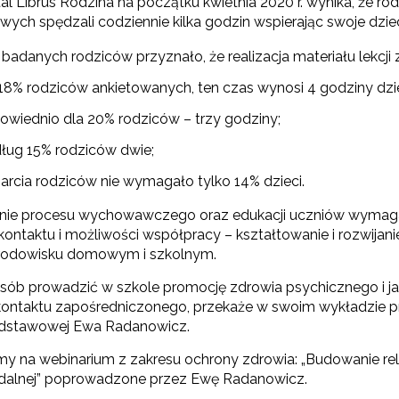
al Librus Rodzina na początku kwietnia 2020 r. wynika, że r
ych spędzali codziennie kilka godzin wspierając swoje dzie
badanych rodziców przyznało, że realizacja materiału lekcji 
 18% rodziców ankietowanych, ten czas wynosi 4 godziny dzi
owiednio dla 20% rodziców – trzy godziny;
ług 15% rodziców dwie;
arcia rodziców nie wymagało tylko 14% dzieci.
ie procesu wychowawczego oraz edukacji uczniów wymaga 
kontaktu i możliwości współpracy – kształtowanie i rozwija
rodowisku domowym i szkolnym.
osób prowadzić w szkole promocję zdrowia psychicznego i ja
ontaktu zapośredniczonego, przekaże w swoim wykładzie pra
odstawowej Ewa Radanowicz.
y na webinarium z zakresu ochrony zdrowia: „Budowanie rel
zdalnej” poprowadzone przez Ewę Radanowicz.