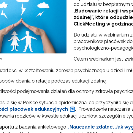
do udziału w bezpłatnym 
„
Budowanie relacji i ws
"Rekomendowane programy profilaktyczne"
zdalnej”, które odbędzie 
ClickMeeting w godzinac
Programy i projekty Wydziału"
Do udziału w webinarium 
pracowników placówek dosk
"Program wychowawczo-profilaktyczny szkoły"
psychologiczno-pedagogicz
Celem webinarium jest zwię
om
Materiały do pobrania"
 wartości w kształtowaniu zdrowia psychicznego u dzieci i mł
sobów dbania o relacje podczas edukacji zdalnej,
liwości podejmowania działań dla ochrony zdrowia psychicz
sila się w Polsce sytuacja epidemiczna, co przyczyniło się 
ości placówek edukacyjnych
. Prowadzenie nauczania
owania rodziców w kwestie edukacji uczniów, szczególnie ty
portu z badania ankietowego
„Nauczanie zdalne. Jak w