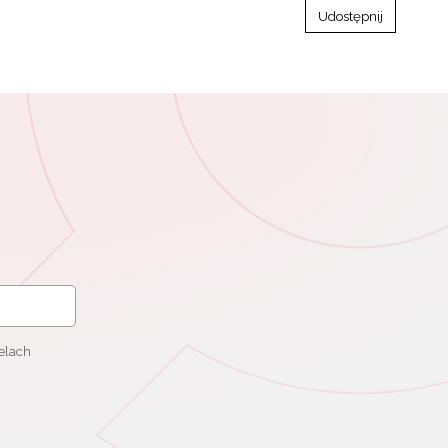
Udostępnij
elach