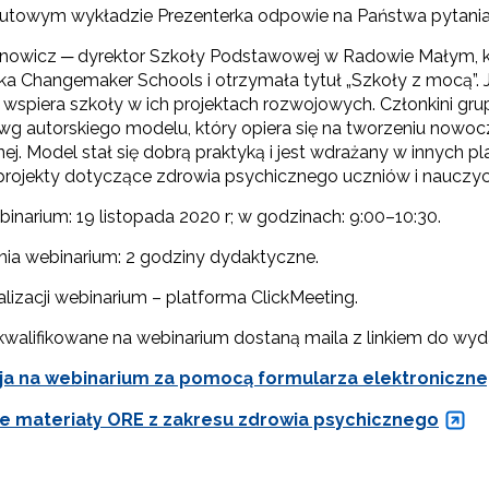
utowym wykładzie Prezenterka odpowie na Państwa pytania 
ewsletter ORE
owicz ─ dyrektor Szkoły Podstawowej w Radowie Małym, kt
ka Changemaker Schools i otrzymała tytuł „Szkoły z mocą”. J
isz się i bądź na bieżąco z najnowszymi informacjami
zkoleniach i programach.
ji wspiera szkoły w ich projektach rozwojowych. Członkini g
wg autorskiego modelu, który opiera się na tworzeniu nowoc
es e-mail:
ej. Model stał się dobrą praktyką i jest wdrażany w innych
e projekty dotyczące zdrowia psychicznego uczniów i nauczyci
inarium: 19 listopada 2020 r; w godzinach: 9:00–10:30.
yrażam zgodę na przetwarzanie moich danych osobowych przez ORE w
ach marketingowych.
nia webinarium: 2 godziny dydaktyczne.
Zapisuję się
alizacji webinarium – platforma ClickMeeting.
walifikowane na webinarium dostaną maila z linkiem do wyd
ja na webinarium za pomocą formularza elektroniczn
e materiały ORE z zakresu zdrowia psychicznego