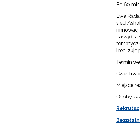
Po 60 min
N
Ewa Radan
sieci Asho
Zap
o s
i innowac
zarządza 
Adr
tematyczn
i realizuj
Termin web
W
cel
Czas trwa
Miejsce re
Osoby zak
Rekrutac
Bezpłatn