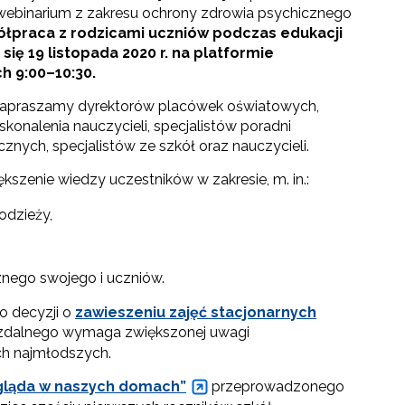
webinarium z zakresu ochrony zdrowia psychicznego
półpraca z rodzicami uczniów podczas edukacji
się 19 listopada 2020 r. na platformie
h 9:00–10:30.
zapraszamy dyrektorów placówek oświatowych,
onalenia nauczycieli, specjalistów poradni
nych, specjalistów ze szkół oraz nauczycieli.
kszenie wiedzy uczestników w zakresie, m. in.:
odzieży,
nego swojego i uczniów.
do decyzji o
zawieszeniu zajęć stacjonarnych
 zdalnego wymaga zwiększonej uwagi
ch najmłodszych.
ygląda w naszych domach”
przeprowadzonego