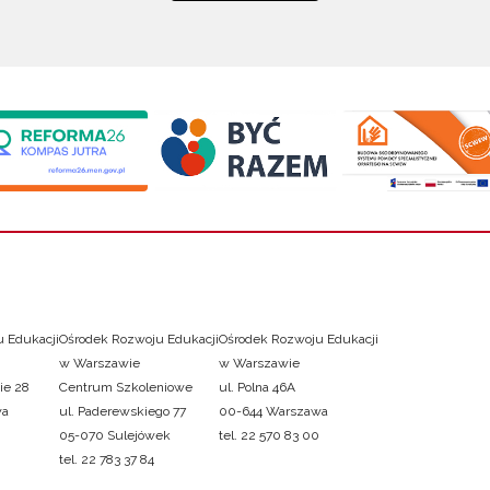
 Edukacji
Ośrodek Rozwoju Edukacji
Ośrodek Rozwoju Edukacji
w Warszawie
w Warszawie
ie 28
Centrum Szkoleniowe
ul. Polna 46A
wa
ul. Paderewskiego 77
00-644 Warszawa
05-070 Sulejówek
tel. 22 570 83 00
tel. 22 783 37 84