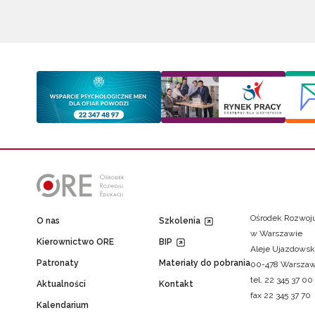
Ośrodek Rozwoju
O nas
Szkolenia
w Warszawie
Kierownictwo ORE
BIP
Aleje Ujazdowsk
Patronaty
Materiały do pobrania
00-478 Warsza
tel. 22 345 37 00
Aktualności
Kontakt
fax 22 345 37 70
Kalendarium