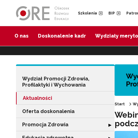
Przejdź do Nawigacji
Przejdź do stopki
Przejdź do treści artykułu
Szkolenia
BIP
Patro
O nas
Doskonalenie kadr
Wydziały meryt
Wydział Promocji Zdrowia,
Profilaktyki i Wychowania
Aktualności
Start
Wy
Oferta doskonalenia
Webin
podcz
Promocja Zdrowia
Rozwiń sekcję 
▶
Edukacja zdrowotna
Rozwiń sekcję "