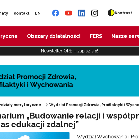
Kontrast
naty
Kontakt
EN
oryczne
Obszary działalności
FERS
Nasze ser
Newsletter ORE – zapisz się!
działy merytoryczne
Wydział Promocji Zdrowia, Profilaktyki i Wych
arium „Budowanie relacji i współpr
as edukacji zdalnej”
"Promocja Zdrowia"
Wydział Wychowania i Prof
Edukacja zdrowotna"