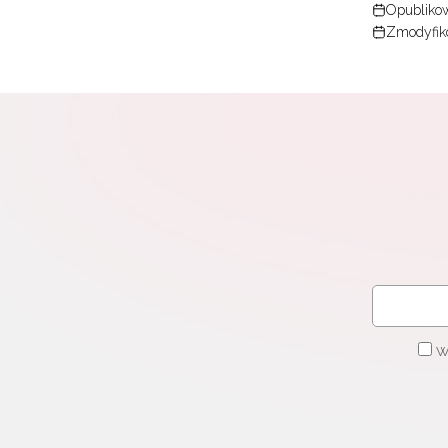
Opublikow
Zmodyfiko
W