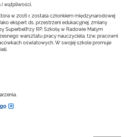
i wątpliwości.
óra w 2016 r. została członkiem międzynarodowej
ako ekspert ds. przestrzeni edukacyjnej, zmiany
rupy Superbelfrzy RP. Szkołą w Radowie Małym
zesnego warsztatu pracy nauczyciela, tzw. pracowni
 placówkach oświatowych. W swojej szkole promuje
eli.
arzenia.
ego