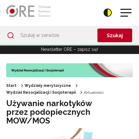
Przejdź do Nawigacji
Przejdź do stopki
Przejdź do treści artykułu
Szukaj
Newsletter ORE – zapisz się!
Start
Wydziały merytoryczne
Wydział Resocjalizacji i Socjoterapii
Aktualności
Używanie narkotyków
przez podopiecznych
MOW/MOS