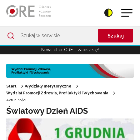
Przejdź do Nawigacji
Przejdź do stopki
Przejdź do treści artykułu
Szukaj
Newsletter ORE – zapisz się!
Start
Wydziały merytoryczne
Wydział Promocji Zdrowia, Profilaktyki i Wychowania
Aktualności
Światowy Dzień AIDS