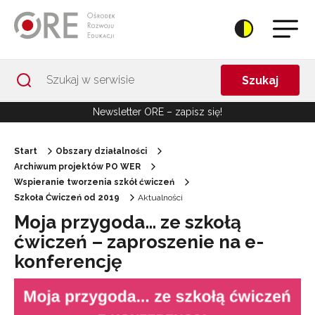
Przejdź do Nawigacji
Przejdź do stopki
Przejdź do treści artykułu
Szukaj
Newsletter ORE – zapisz się!
Start
Obszary działalności
Archiwum projektów PO WER
Wspieranie tworzenia szkół ćwiczeń
Szkoła Ćwiczeń od 2019
Aktualności
Moja przygoda… ze szkołą
ćwiczeń – zaproszenie na e-
konferencję