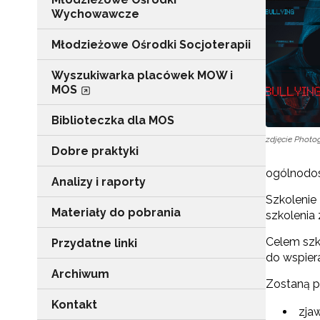
Wychowawcze
Młodzieżowe Ośrodki Socjoterapii
Wyszukiwarka placówek MOW i
MOS
Biblioteczka dla MOS
zdjęcie Photo
Dobre praktyki
ogólnodo
Analizy i raporty
Szkolenie
Materiały do pobrania
szkolenia
Celem szk
Przydatne linki
do wspier
Archiwum
Zostaną po
Kontakt
zja