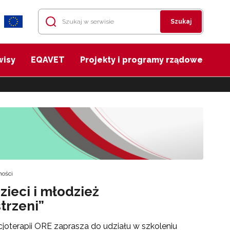
Szukaj
wisy
EQAVET
Projekty i programy rządowe
ności
zieci i młodzież
trzeni”
ocjoterapii ORE zaprasza do udziału w szkoleniu