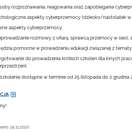
soby rozpoznawania, reagowania oraz zapobiegania cyberpr
chologiczne aspekty cyberprzemocy (dziecko/nastolatek w ro
wne aspekty cyberprzemocy;
eprowadzanie rozmowy z ofiarą, sprawcą przemocy w sieci, a t
zędzia pomocne w prowadzeniu edukacji związanej z temat
ygotowanie do prowadzenia krótkich szkoleń dla innych pra
rprzestrzeni.
ewsletter ORE
 szkolenie dostępne w terminie od 25 listopada do 2 grudnia
isz się i bądź na bieżąco z najnowszymi informacjami
zkoleniach i programach.
CJA
es e-mail:
my!
yrażam zgodę na przetwarzanie moich danych osobowych przez ORE w
ano: 24.11.2020
ach marketingowych.