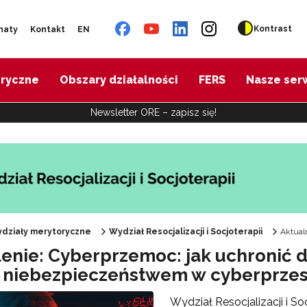
Kontrast
naty
Kontakt
EN
oryczne
Obszary działalności
FERS
Nasze ser
Newsletter ORE – zapisz się!
działy merytoryczne
Wydział Resocjalizacji i Socjoterapii
Aktual
lenie: Cyberprzemoc: jak uchronić d
 niebezpieczeństwem w cyberprzes
Wydział Resocjalizacji i S