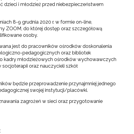
ić dzieci i młodzież przed niebezpieczeństwem
iach 8-9 grudnia 2020 r. w formie on-line,
my ZOOM, do której dostęp oraz szczegółową
lifikowane osoby.
owana jest do pracowników ośrodków doskonalenia
hologiczno-pedagogicznych oraz bibliotek
 do kadry młodzieżowych ośrodków wychowawczych
ocjoterapii oraz nauczycieli szkół
ników będzie przeprowadzenie przynajmniej jednego
dagogicznej swojej instytucji/placówki.
poznawania zagrożeń w sieci oraz przygotowanie
;