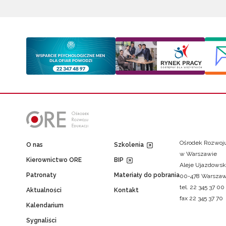
Ośrodek Rozwoju
O nas
Szkolenia
w Warszawie
Kierownictwo ORE
BIP
Aleje Ujazdowsk
Patronaty
Materiały do pobrania
00-478 Warsza
tel. 22 345 37 00
Aktualności
Kontakt
fax 22 345 37 70
Kalendarium
Sygnaliści