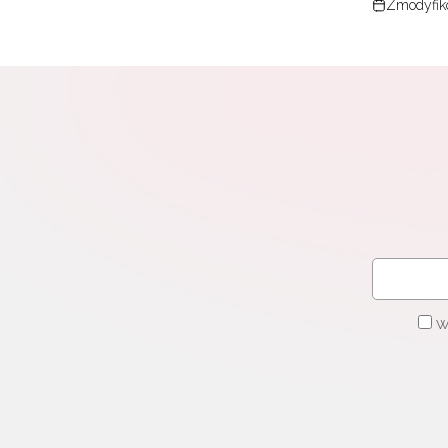
Zmodyfiko
W