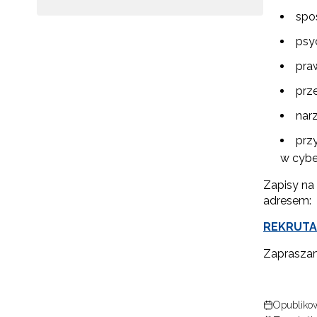
spo
psy
pra
prz
nar
prz
w cybe
N
Zapisy na
adresem:
Zap
o s
REKRUTA
Adr
Zaprasza
W
Opublikow
cel