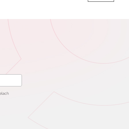
elach