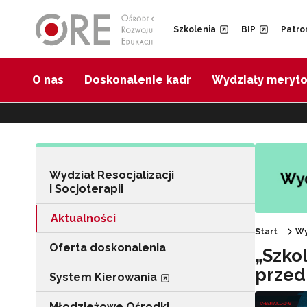
Przejdź do Nawigacji
Przejdź do stopki
Przejdź do treści artykułu
Szkolenia
BIP
Patro
O nas
Doskonalenie kadr
Wydziały meryt
Wydział Resocjalizacji
i Socjoterapii
Aktualności
Start
Wy
Oferta doskonalenia
„Szko
przed
System Kierowania
Młodzieżowe Ośrodki