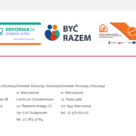
 Edukacji
Ośrodek Rozwoju Edukacji
Ośrodek Rozwoju Edukacji
w Warszawie
w Warszawie
ie 28
Centrum Szkoleniowe
ul. Polna 46A
wa
ul. Paderewskiego 77
00-644 Warszawa
05-070 Sulejówek
tel. 22 570 83 00
tel. 22 783 37 84