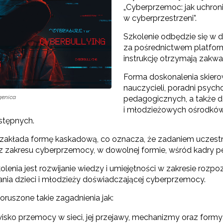
„Cyberprzemoc: jak uchron
w cyberprzestrzeni”.
Szkolenie odbędzie się w dn
za pośrednictwem platfor
instrukcję otrzymają zakwa
Forma doskonalenia skier
nauczycieli, poradni psyc
genica
pedagogicznych, a także
i młodzieżowych ośrodków s
stępnych.
 zakłada formę kaskadową, co oznacza, że zadaniem uczest
 z zakresu cyberprzemocy, w dowolnej formie, wśród kadry pe
olenia jest rozwijanie wiedzy i umiejętności w zakresie roz
ania dzieci i młodzieży doświadczającej cyberprzemocy.
ruszone takie zagadnienia jak:
wisko przemocy w sieci, jej przejawy, mechanizmy oraz formy