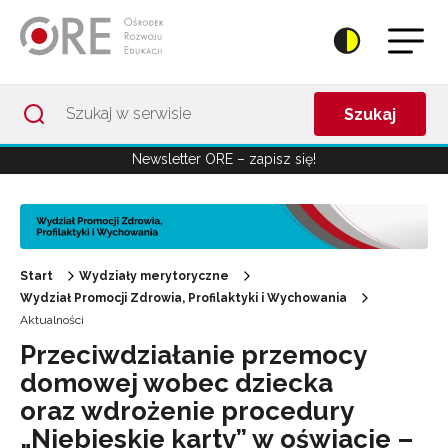
Przejdź do Nawigacji
Przejdź do stopki
Przejdź do treści artykułu
Szukaj
Newsletter ORE – zapisz się!
Start
Wydziały merytoryczne
Wydział Promocji Zdrowia, Profilaktyki i Wychowania
Aktualności
Przeciwdziałanie przemocy
domowej wobec dziecka
oraz wdrożenie procedury
„Niebieskie karty” w oświacie –