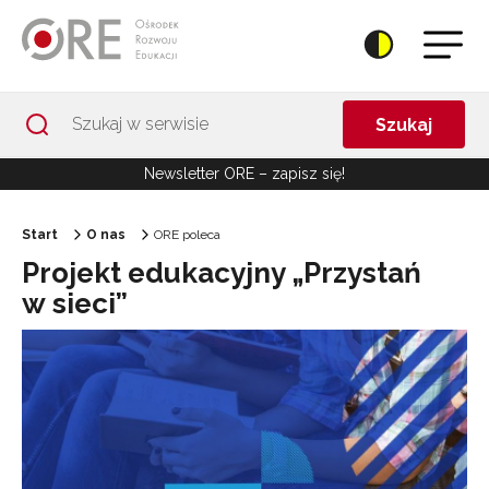
Przejdź do Nawigacji
Przejdź do stopki
Przejdź do treści artykułu
Szukaj
Newsletter ORE – zapisz się!
Start
O nas
ORE poleca
Projekt edukacyjny „Przystań
w sieci”