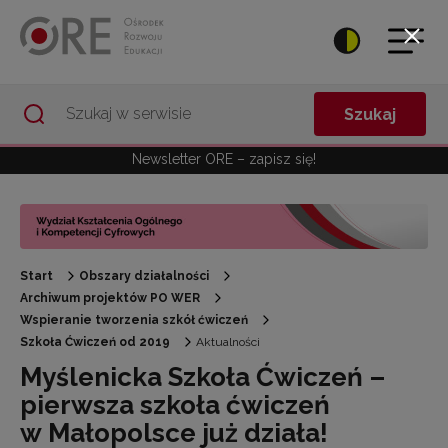
Przejdź do Nawigacji
Przejdź do stopki
Przejdź do treści artykułu
Szukaj
Newsletter ORE – zapisz się!
Start
Obszary działalności
Archiwum projektów PO WER
Wspieranie tworzenia szkół ćwiczeń
Szkoła Ćwiczeń od 2019
Aktualności
Myślenicka Szkoła Ćwiczeń –
pierwsza szkoła ćwiczeń
w Małopolsce już działa!