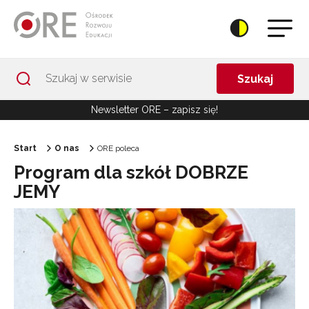
Przejdź do Nawigacji
Przejdź do stopki
Przejdź do treści artykułu
Szukaj
Newsletter ORE – zapisz się!
Start
O nas
ORE poleca
Program dla szkół DOBRZE
JEMY