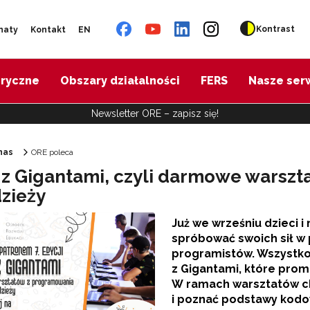
Kontrast
naty
Kontakt
EN
oryczne
Obszary działalności
FERS
Nasze ser
Newsletter ORE – zapisz się!
nas
ORE poleca
 z Gigantami, czyli darmowe warszt
Ośrodek Rozwoju Edukacji"
dzieży
Już we wrześniu dzieci 
spróbować swoich sił 
programistów. Wszystko
z Gigantami, które pro
W ramach warsztatów ch
i poznać podstawy kodo