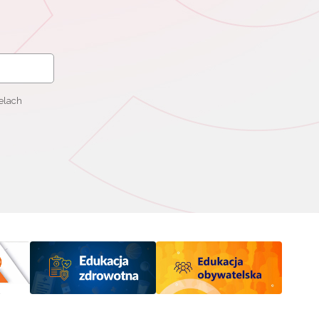
elach