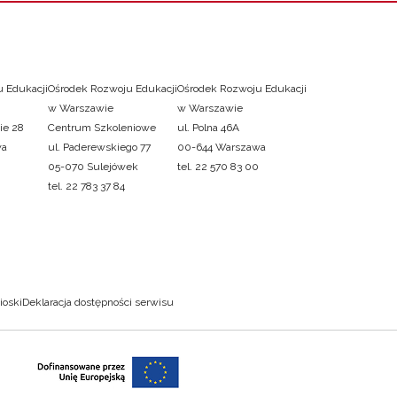
 Edukacji
Ośrodek Rozwoju Edukacji
Ośrodek Rozwoju Edukacji
w Warszawie
w Warszawie
ie 28
Centrum Szkoleniowe
ul. Polna 46A
wa
ul. Paderewskiego 77
00-644 Warszawa
05-070 Sulejówek
tel. 22 570 83 00
tel. 22 783 37 84
ioski
Deklaracja dostępności serwisu