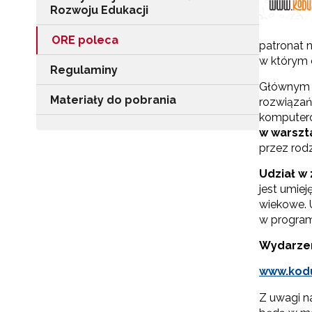
Rozwoju Edukacji
ORE poleca
patronat n
w którym 
Regulaminy
Głównym c
Materiały do pobrania
rozwiązań
komputero
w warszt
przez rodz
Udział w 
jest umiej
wiekowe. U
w program
Wydarzen
www.kodu
Z uwagi n