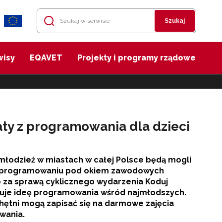
Szukaj
wisy
EQAVET
Projekty i programy rządowe
aty z programowania dla dzieci
i młodzież w miastach w całej Polsce będą mogli
w programowaniu pod okiem zawodowych
 za sprawą cyklicznego wydarzenia Koduj
muje ideę programowania wśród najmłodszych.
ętni mogą zapisać się na darmowe zajęcia
wania.