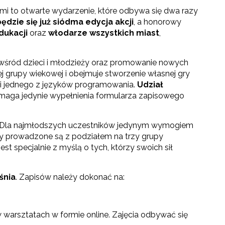
mi to otwarte wydarzenie, które odbywa się dwa razy
dzie się już siódma edycja akcji
, a honorowy
dukacji
oraz
włodarze wszystkich miast
,
śród dzieci i młodzieży oraz promowanie nowych
 grupy wiekowej i obejmuje stworzenie własnej gry
ami jednego z języków programowania.
Udział
ymaga jedynie wypełnienia formularza zapisowego
 Dla najmłodszych uczestników jedynym wymogiem
bory prowadzone są z podziałem na trzy grupy
st specjalnie z myślą o tych, którzy swoich sił
śnia
. Zapisów należy dokonać na:
w warsztatach w formie online. Zajęcia odbywać się