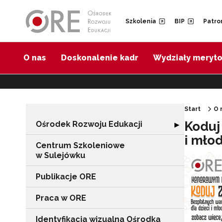
Przejdź do Nawigacji
Przejdź do stopki
Przejdź do treści artykułu
Szkolenia
BIP
Patro
O nas
Doskonalenie kadr
Wydziały meryt
Start
O 
Koduj
Ośrodek Rozwoju Edukacji
Rozwiń sekcję "
▶
i mło
Centrum Szkoleniowe
w Sulejówku
Publikacje ORE
Praca w ORE
Identyfikacja wizualna Ośrodka