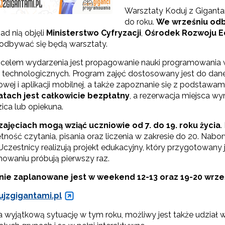
Warsztaty Koduj z Giganta
do roku.
We wrześniu odbę
ad nią objęli
Ministerstwo Cyfryzacji
,
Ośrodek Rozwoju E
odbywać się będą warsztaty.
elem wydarzenia jest propagowanie nauki programowania w
 technologicznych. Program zajęć dostosowany jest do danej
wej i aplikacji mobilnej, a także zapoznanie się z podstaw
atach jest całkowicie bezpłatny
, a rezerwacja miejsca w
ica lub opiekuna.
zajęciach mogą wziąć uczniowie od 7. do 19. roku życia
.
ętność czytania, pisania oraz liczenia w zakresie do 20. Na
czestnicy realizują projekt edukacyjny, który przygotowany je
owaniu próbują pierwszy raz.
ie zaplanowane jest w weekend 12-13 oraz 19-20 wrze
jzgigantami.pl
a wyjątkową sytuację w tym roku, możliwy jest także udział 