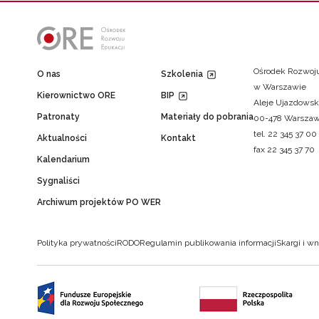
Ośrodek Rozwoju
O nas
Szkolenia
w Warszawie
Kierownictwo ORE
BIP
Aleje Ujazdowsk
Patronaty
Materiały do pobrania
00-478 Warsza
tel. 22 345 37 00
Aktualności
Kontakt
fax 22 345 37 70
Kalendarium
Sygnaliści
Archiwum projektów PO WER
Polityka prywatności
RODO
Regulamin publikowania informacji
Skargi i wn