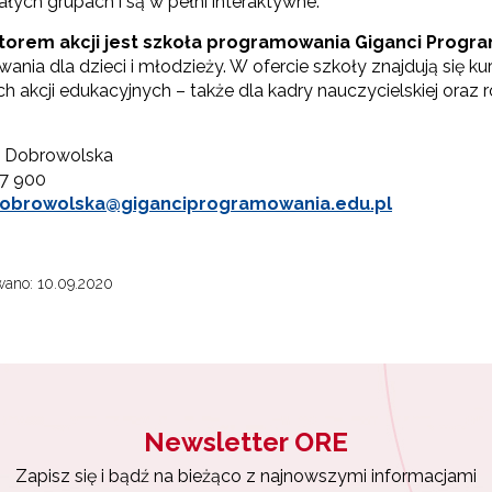
łych grupach i są w pełni interaktywne.
torem akcji jest szkoła programowania Giganci Progr
nia dla dzieci i młodzieży. W ofercie szkoły znajdują się k
ch akcji edukacyjnych – także dla kadry nauczycielskiej oraz 
a Dobrowolska
07 900
obrowolska@giganciprogramowania.edu.pl
ano: 10.09.2020
Newsletter ORE
Zapisz się i bądź na bieżąco z najnowszymi informacjami