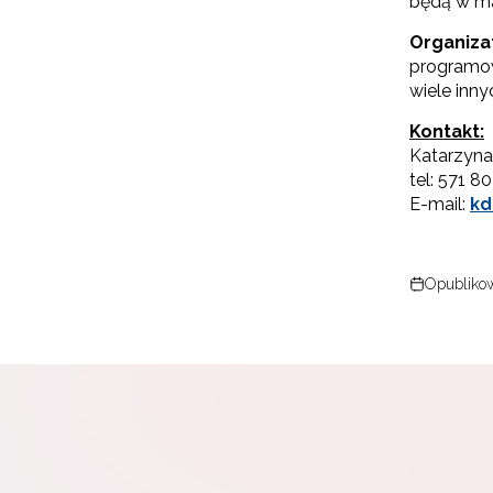
będą w ma
Organiza
programowa
wiele inny
Kontakt:
Katarzyn
tel: 571 8
E-mail:
kd
Opublikow