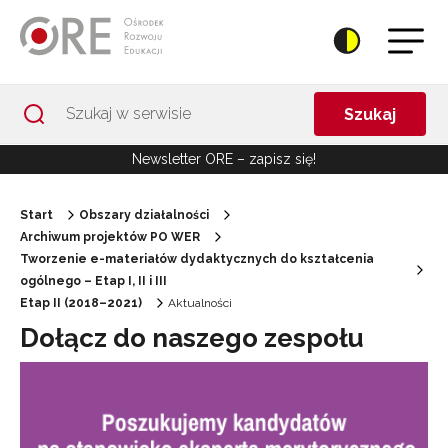
Przejdź do Nawigacji
Przejdź do stopki
Przejdź do treści artykułu
Szukaj
Newsletter ORE – zapisz się!
Start
Obszary działalności
Archiwum projektów PO WER
Tworzenie e-materiałów dydaktycznych do kształcenia
ogólnego – Etap I, II i III
Etap II (2018–2021)
Aktualności
Dołącz do naszego zespołu