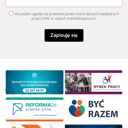
Adres e-mail:
Wyrażam zgodę na przetwarzanie moich danych osobowych
przez ORE w celach marketingowych.
Wyrażam zgodę na przetwarzanie moich danych
osobowych przez ORE w celach marketingowych.
Zapisuję się
Zapisuję się