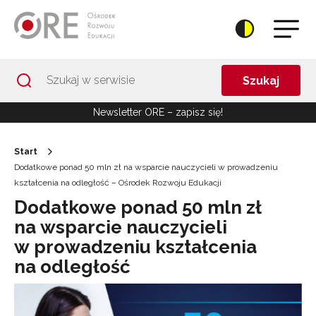
Przejdź do Nawigacji
Przejdź do stopki
Przejdź do treści artykułu
Szukaj
Newsletter ORE – zapisz się!
Start
Dodatkowe ponad 50 mln zł na wsparcie nauczycieli w prowadzeniu
kształcenia na odległość – Ośrodek Rozwoju Edukacji
Dodatkowe ponad 50 mln zł
na wsparcie nauczycieli
w prowadzeniu kształcenia
na odległość