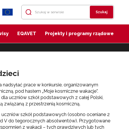
Szukaj
wisy
EQAVET
Projekty i programy rządowe
dzieci
na nadsyłać prace w konkursie, organizowanym
iczną, pod hasłem „Moje kosmiczne wakacje”.
 dla uczniów szkół podstawowych z całej Polski,
 związaną z przestrzenią kosmiczną.
do uczniów szkół podstawowych (osobno oceniane 2
 od V do tegorocznych absolwentów). Przygotowane
spomnień z wakacji – tych prawdziwych lub tych