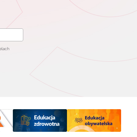
elach