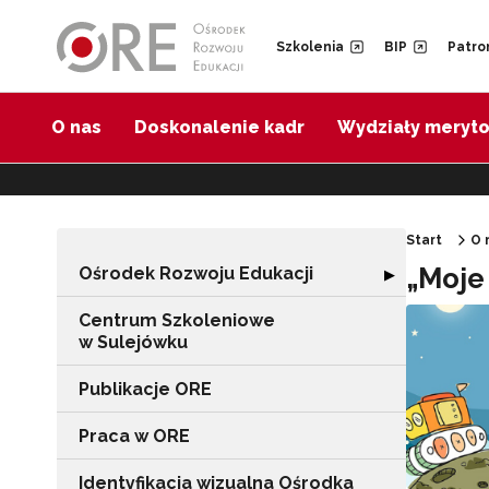
Przejdź do Nawigacji
Przejdź do stopki
Przejdź do treści artykułu
Szkolenia
BIP
Patro
O nas
Doskonalenie kadr
Wydziały meryt
Start
O 
„Moje
Ośrodek Rozwoju Edukacji
Rozwiń sekcję "
▶
Centrum Szkoleniowe
w Sulejówku
Publikacje ORE
Praca w ORE
Identyfikacja wizualna Ośrodka