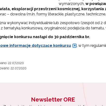
wymarzonych,
w powiąza
iata, eksploracji przestrzeni kosmicznej, korzystania
rac – dowolna (m.in. formy literackie, plastyczne, techniczne, 
na wykonywać indywidualnie lub zespołowo (zespół od 2 do 4
z tematyką konkursową, oryginalność podejścia do tematu, w
nięcie konkursu nastąpi do 30 października br.
owe informacje dotyczące konkursu
, w tym regulami
ano: 22.07.2020
owano: 22.07.2020
Newsletter ORE