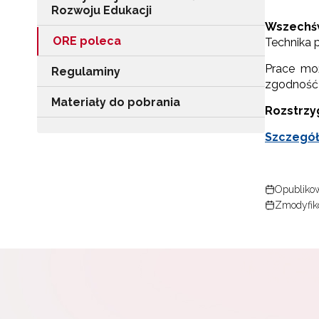
Rozwoju Edukacji
Wszechśw
ORE poleca
Technika p
Prace moż
Regulaminy
zgodność 
Materiały do pobrania
Rozstrzyg
Szczegół
Opublikow
Zmodyfik