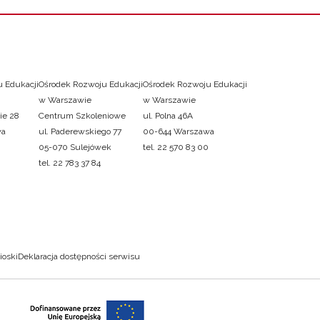
 Edukacji
Ośrodek Rozwoju Edukacji
Ośrodek Rozwoju Edukacji
w Warszawie
w Warszawie
ie 28
Centrum Szkoleniowe
ul. Polna 46A
wa
ul. Paderewskiego 77
00-644 Warszawa
05-070 Sulejówek
tel. 22 570 83 00
tel. 22 783 37 84
ioski
Deklaracja dostępności serwisu