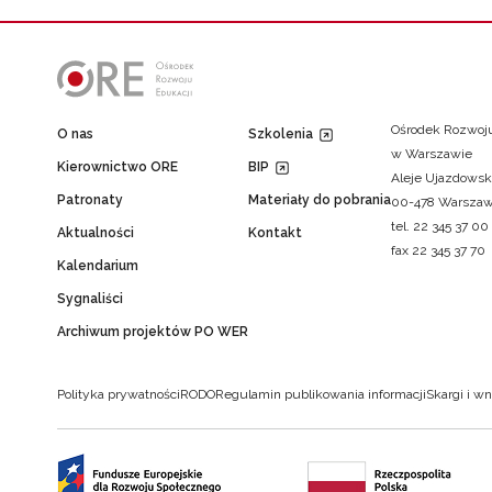
Ośrodek Rozwoju
O nas
Szkolenia
w Warszawie
Kierownictwo ORE
BIP
Aleje Ujazdowsk
Patronaty
Materiały do pobrania
00-478 Warsza
tel. 22 345 37 00
Aktualności
Kontakt
fax 22 345 37 70
Kalendarium
Sygnaliści
Archiwum projektów PO WER
Polityka prywatności
RODO
Regulamin publikowania informacji
Skargi i wn