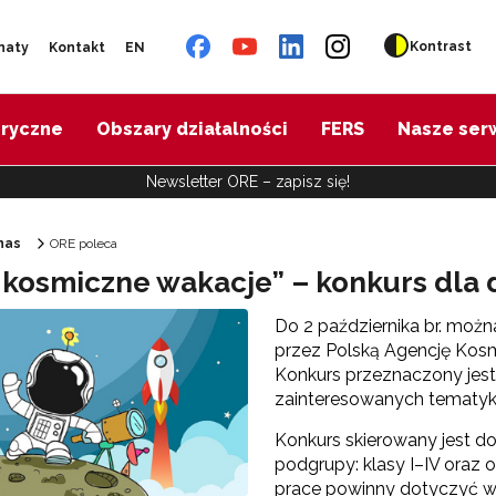
Kontrast
naty
Kontakt
EN
oryczne
Obszary działalności
FERS
Nasze ser
Newsletter ORE – zapisz się!
nas
ORE poleca
 kosmiczne wakacje” – konkurs dla 
Ośrodek Rozwoju Edukacji"
Do 2 października br. moż
przez Polską Agencję Kosm
Konkurs przeznaczony jest
zainteresowanych tematyką
Konkurs skierowany jest 
podgrupy: klasy I–IV oraz
prace powinny dotyczyć w