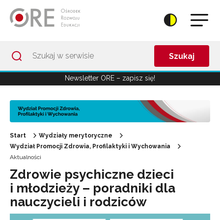
Przejdź do Nawigacji
Przejdź do stopki
Przejdź do treści artykułu
Szukaj
Newsletter ORE – zapisz się!
Start
Wydziały merytoryczne
Wydział Promocji Zdrowia, Profilaktyki i Wychowania
Aktualności
Zdrowie psychiczne dzieci
i młodzieży – poradniki dla
nauczycieli i rodziców