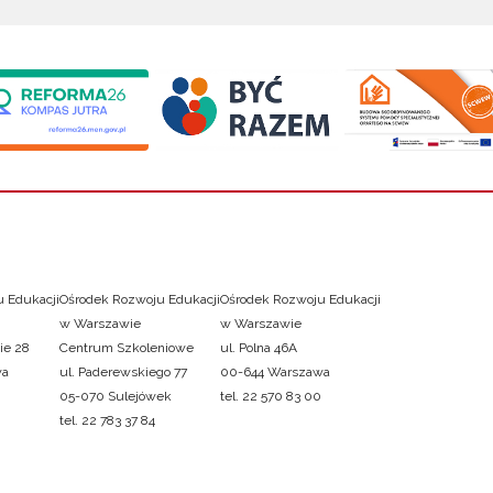
 Edukacji
Ośrodek Rozwoju Edukacji
Ośrodek Rozwoju Edukacji
w Warszawie
w Warszawie
ie 28
Centrum Szkoleniowe
ul. Polna 46A
wa
ul. Paderewskiego 77
00-644 Warszawa
05-070 Sulejówek
tel. 22 570 83 00
tel. 22 783 37 84