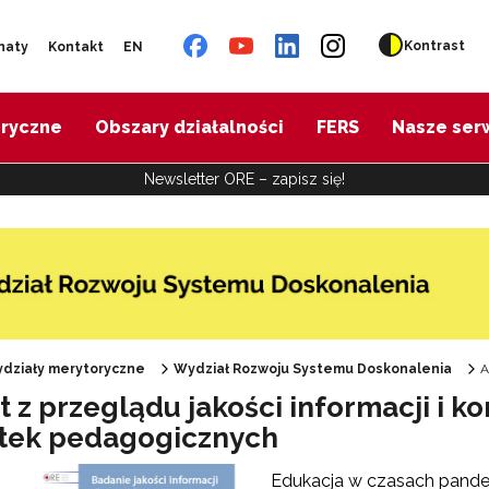
Kontrast
naty
Kontakt
EN
oryczne
Obszary działalności
FERS
Nasze ser
Newsletter ORE – zapisz się!
działy merytoryczne
Wydział Rozwoju Systemu Doskonalenia
A
 z przeglądu jakości informacji i k
otek pedagogicznych
Edukacja w czasach pande