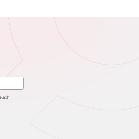
elach