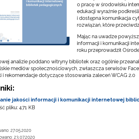
o pracę w środowisku inter
edukacji wyraźnie podkreśli
i dostępna komunikacja cy
rozwiązań, które przeciwd
Mając na uwadze powyższe
informacji i komunikacji i
roku przeprowadził Ośrode
Ekspert"
wej analizie poddano witryny bibliotek oraz ogólnie przeana
lskie mediów społecznościowych, zwłaszcza serwisów Faceb
Materiały do pobrania"
 i rekomendacje dotyczące stosowania zaleceń WCAG 2.0
niki:
anie jakości informacji i komunikacji internetowej bib
ć pliku:
471 KB
ano: 27.05.2020
owano: 23.07.2020