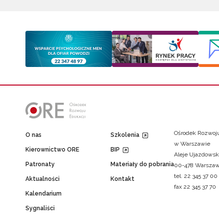
Ośrodek Rozwoju
O nas
Szkolenia
w Warszawie
Kierownictwo ORE
BIP
Aleje Ujazdowsk
Patronaty
Materiały do pobrania
00-478 Warsza
tel. 22 345 37 00
Aktualności
Kontakt
fax 22 345 37 70
Kalendarium
Sygnaliści