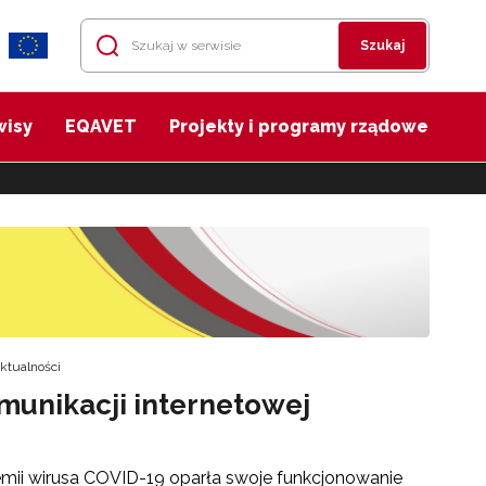
Szukaj
wisy
EQAVET
Projekty i programy rządowe
ktualności
omunikacji internetowej
mii wirusa COVID-19 oparła swoje funkcjonowanie