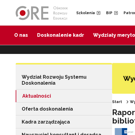
Przejdź do Nawigacji
Przejdź do stopki
Przejdź do treści artykułu
Szkolenia
BIP
Patro
O nas
Doskonalenie kadr
Wydziały meryt
Wydział Rozwoju Systemu
Doskonalenia
Aktualności
Start
Wy
Oferta doskonalenia
Raport
bibli
Kadra zarządzająca
Nauczyciel konsultant i doradca