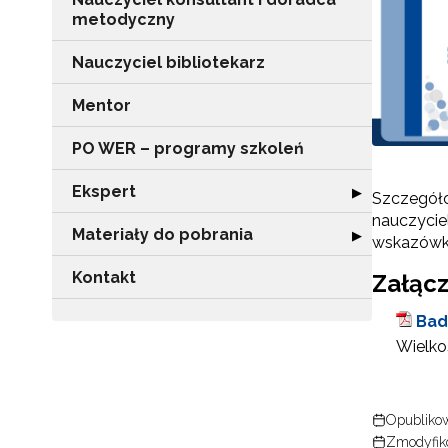
metodyczny
Nauczyciel bibliotekarz
Mentor
PO WER – programy szkoleń
Ekspert
Rozwiń sekcję "
▶
Szczegóło
nauczycie
Materiały do pobrania
Rozwiń sekcję "
▶
wskazówki
Kontakt
Załącz
Bad
Wielkoś
Opublikow
Zmodyfik