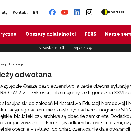
Kontrast
naty
Kontakt
EN
oryczne
Obszary działalności
FERS
Nasze ser
Newsletter ORE – zapisz się!
zwoju Edukacji
zieży odwołana
względzie Wasze bezpieczeństwo, a także obecną sytuację w
RS-CoV-2 z przykrością informujemy, że tegoroczna XXVI se
 stosując się do zaleceń Ministerstwa Edukacji Narodowej i 
ekrutacyjnego w terminie określonym w harmonogramie SDiM. M
ejskie, biblioteki czy archiwa są obecnie zamknięte. Dodatk
i zorganizować spotkań ze świadkami historii: seniorami, c
cej się obecnie – sytuacji do dnia 1 czerwca nie daje gwara