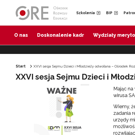
Przejdź do Nawigacji
Przejdź do stopki
Przejdź do treści artykułu
Szkolenia
BIP
Patro
O nas
Doskonalenie kadr
Wydziały meryt
Start
XXVI sesja Sejmu Dzieci i Młodzieży odwołana – Ośrodek Ro
XXVI sesja Sejmu Dzieci i Młod
Mając na 
wirusa SA
Wiemy, że
zadania r
urzędy mi
możliwośc
rozwijają