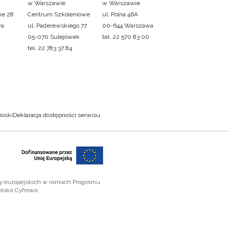
w Warszawie
w Warszawie
ie 28
Centrum Szkoleniowe
ul. Polna 46A
wa
ul. Paderewskiego 77
00-644 Warszawa
05-070 Sulejówek
tel. 22 570 83 00
tel. 22 783 37 84
ioski
Deklaracja dostępności serwisu
zy europejskich w ramach Programu
olska Cyfrowa