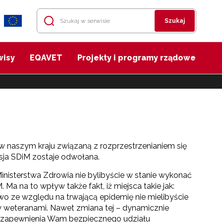
Szukaj
wisy
EQAVET
Projekty i programy rządowe
 naszym kraju związaną z rozprzestrzenianiem się
sja SDiM zostaje odwołana.
Ministerstwa Zdrowia nie bylibyście w stanie wykonać
a na to wpływ także fakt, iż miejsca takie jak:
owo ze względu na trwającą epidemię nie mielibyście
zy weteranami. Nawet zmiana tej – dynamicznie
ncji zapewnienia Wam bezpiecznego udziału