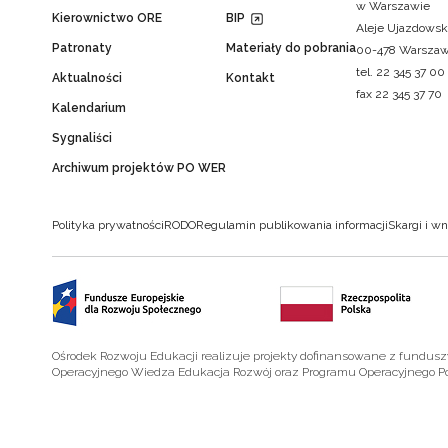
w Warszawie
Kierownictwo ORE
BIP
Aleje Ujazdowsk
Patronaty
Materiały do pobrania
00-478 Warsza
tel. 22 345 37 00
Aktualności
Kontakt
fax 22 345 37 70
Kalendarium
Sygnaliści
Archiwum projektów PO WER
Polityka prywatności
RODO
Regulamin publikowania informacji
Skargi i wn
Ośrodek Rozwoju Edukacji realizuje projekty dofinansowane z fundus
Operacyjnego Wiedza Edukacja Rozwój oraz Programu Operacyjnego P