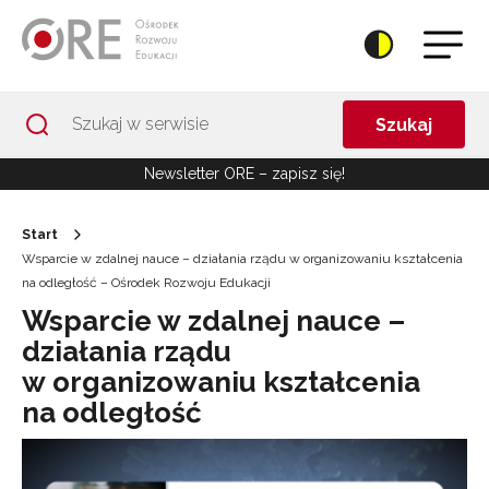
Przejdź do Nawigacji
Przejdź do stopki
Przejdź do treści artykułu
Szukaj
Newsletter ORE – zapisz się!
Start
Wsparcie w zdalnej nauce – działania rządu w organizowaniu kształcenia
na odległość – Ośrodek Rozwoju Edukacji
Wsparcie w zdalnej nauce –
działania rządu
w organizowaniu kształcenia
na odległość