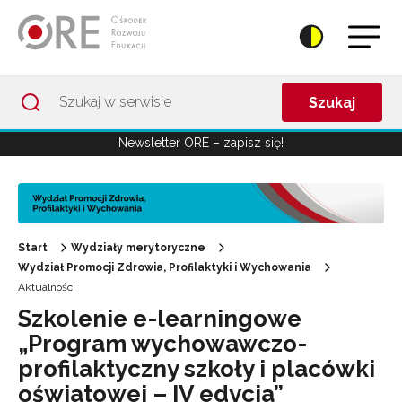
Przejdź do Nawigacji
Przejdź do stopki
Przejdź do treści artykułu
Szukaj
Newsletter ORE – zapisz się!
Start
Wydziały merytoryczne
Wydział Promocji Zdrowia, Profilaktyki i Wychowania
Aktualności
Szkolenie e-learningowe
„Program wychowawczo-
profilaktyczny szkoły i placówki
oświatowej – IV edycja”