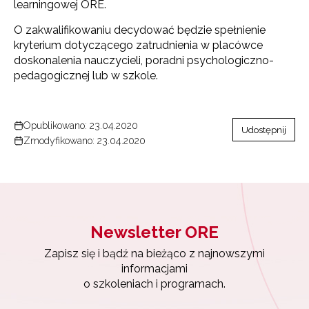
learningowej ORE.
O zakwalifikowaniu decydować będzie spełnienie
kryterium dotyczącego zatrudnienia w placówce
doskonalenia nauczycieli, poradni psychologiczno-
pedagogicznej lub w szkole.
Newsletter ORE
Opublikowano: 23.04.2020
Udostępnij
Zapisz się i bądź na bieżąco z najnowszymi
Zmodyfikowano: 23.04.2020
informacjami
o szkoleniach i programach.
Adres e-mail:
Newsletter ORE
Wyrażam zgodę na przetwarzanie moich danych
Zapisz się i bądź na bieżąco z najnowszymi
osobowych przez ORE w celach marketingowych.
informacjami
o szkoleniach i programach.
Zapisuję się