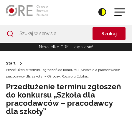
Przejdź do Nawigacji
Przejdź do stopki
Przejdź do treści artykułu
Szukaj
Newsletter ORE – zapisz się!
Start
Przedłużenie terminu zgłoszeń do konkursu „Szkoła dla pracodawców –
pracodawcy dla szkoły” – Ośrodek Rozwoju Edukacji
Przedłużenie terminu zgłoszeń
do konkursu „Szkoła dla
pracodawców – pracodawcy
dla szkoły”