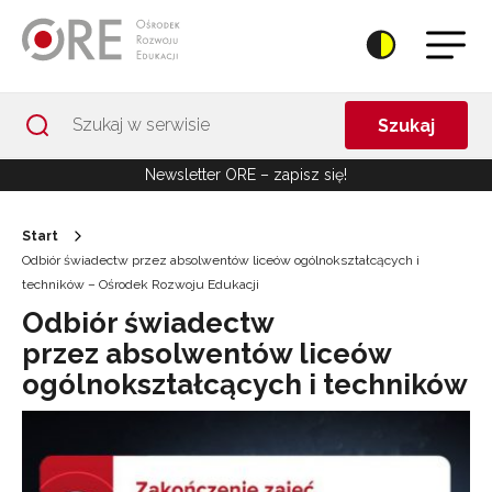
Przejdź do Nawigacji
Przejdź do stopki
Przejdź do treści artykułu
Szukaj
Newsletter ORE – zapisz się!
Start
Odbiór świadectw przez absolwentów liceów ogólnokształcących i
techników – Ośrodek Rozwoju Edukacji
Odbiór świadectw
przez absolwentów liceów
ogólnokształcących i techników