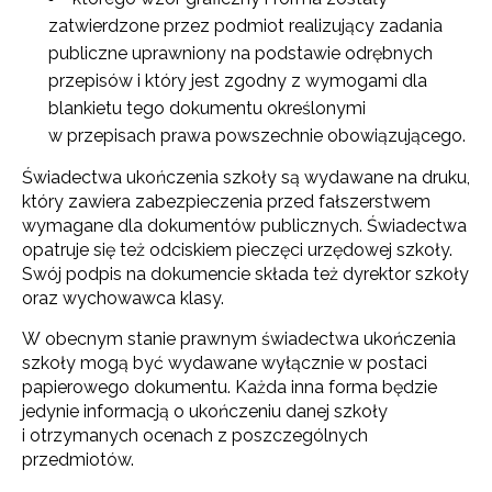
zatwierdzone przez podmiot realizujący zadania
publiczne uprawniony na podstawie odrębnych
przepisów i który jest zgodny z wymogami dla
blankietu tego dokumentu określonymi
w przepisach prawa powszechnie obowiązującego.
Świadectwa ukończenia szkoły są wydawane na druku,
który zawiera zabezpieczenia przed fałszerstwem
wymagane dla dokumentów publicznych. Świadectwa
opatruje się też odciskiem pieczęci urzędowej szkoły.
Swój podpis na dokumencie składa też dyrektor szkoły
oraz wychowawca klasy.
W obecnym stanie prawnym świadectwa ukończenia
Newsletter ORE
szkoły mogą być wydawane wyłącznie w postaci
papierowego dokumentu. Każda inna forma będzie
Zapisz się i bądź na bieżąco z najnowszymi
jedynie informacją o ukończeniu danej szkoły
informacjami
o szkoleniach i programach.
i otrzymanych ocenach z poszczególnych
przedmiotów.
Adres e-mail: