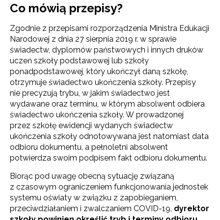
Co mówią przepisy?
Zgodnie z przepisami rozporządzenia Ministra Edukacji
Narodowej z dnia 27 sierpnia 2019 r. w sprawie
świadectw, dyplomów państwowych i innych druków
uczeń szkoły podstawowej lub szkoły
ponadpodstawowej, który ukończył daną szkołę,
otrzymuje świadectwo ukończenia szkoły. Przepisy
nie precyzują trybu, w jakim świadectwo jest
wydawane oraz terminu, w którym absolwent odbiera
świadectwo ukończenia szkoły. W prowadzonej
przez szkołę ewidencji wydanych świadectw
ukończenia szkoły odnotowywana jest natomiast data
odbioru dokumentu, a pełnoletni absolwent
potwierdza swoim podpisem fakt odbioru dokumentu.
Biorąc pod uwagę obecną sytuację związaną
z czasowym ograniczeniem funkcjonowania jednostek
systemu oświaty w związku z zapobieganiem,
przeciwdziałaniem i zwalczaniem COVID-19,
dyrektor
szkoły powinien określić tryb i terminy odbioru