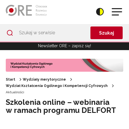
Przejdź do Nawigacji
Przejdź do stopki
Przejdź do treści artykułu
Szukaj
Newsletter ORE – zapisz się!
Start
Wydziały merytoryczne
Wydział Kształcenia Ogólnego i Kompetencji Cyfrowych
Aktualności
Szkolenia online – webinaria
w ramach programu DELFORT