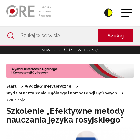
Przejdź do Nawigacji
Przejdź do stopki
Przejdź do treści artykułu
Szukaj
Newsletter ORE – zapisz się!
Start
Wydziały merytoryczne
Wydział Kształcenia Ogólnego i Kompetencji Cyfrowych
Aktualności
Szkolenie „Efektywne metody
nauczania języka rosyjskiego”