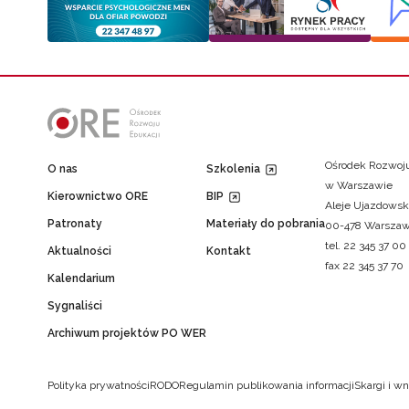
Ośrodek Rozwoju
O nas
Szkolenia
w Warszawie
Kierownictwo ORE
BIP
Aleje Ujazdowsk
Patronaty
Materiały do pobrania
00-478 Warsza
tel. 22 345 37 00
Aktualności
Kontakt
fax 22 345 37 70
Kalendarium
Sygnaliści
Archiwum projektów PO WER
Polityka prywatności
RODO
Regulamin publikowania informacji
Skargi i wn