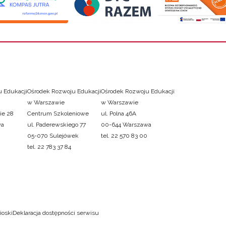
 Edukacji
Ośrodek Rozwoju Edukacji
Ośrodek Rozwoju Edukacji
w Warszawie
w Warszawie
ie 28
Centrum Szkoleniowe
ul. Polna 46A
wa
ul. Paderewskiego 77
00-644 Warszawa
05-070 Sulejówek
tel. 22 570 83 00
tel. 22 783 37 84
ioski
Deklaracja dostępności serwisu