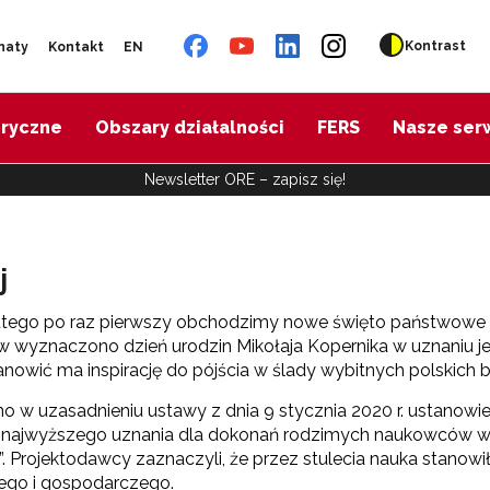
Kontrast
naty
Kontakt
EN
oryczne
Obszary działalności
FERS
Nasze ser
Newsletter ORE – zapisz się!
j
lutego po raz pierwszy obchodzimy nowe święto państwowe –
wyznaczono dzień urodzin Mikołaja Kopernika w uznaniu jeg
anowić ma inspirację do pójścia w ślady wybitnych polskich
o w uzasadnieniu ustawy z dnia 9 stycznia 2020 r. ustanow
najwyższego uznania dla dokonań rodzimych naukowców w po
”. Projektodawcy zaznaczyli, że przez stulecia nauka stanowi
ego i gospodarczego.