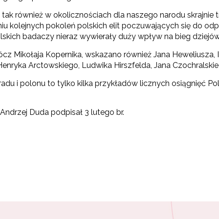
ę tak również w okolicznościach dla naszego narodu skrajnie
niu kolejnych pokoleń polskich elit poczuwających się do od
polskich badaczy nieraz wywierały duży wpływ na bieg dziejów
z Mikołaja Kopernika, wskazano również Jana Heweliusza, 
nryka Arctowskiego, Ludwika Hirszfelda, Jana Czochralskie
radu i polonu to tylko kilka przykładów licznych osiągnięć 
Andrzej Duda podpisał 3 lutego br.