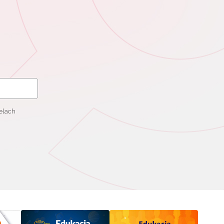
elach