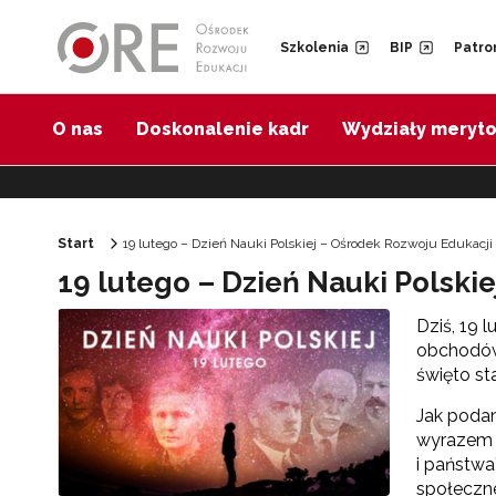
Przejdź do Nawigacji
Przejdź do stopki
Przejdź do treści artykułu
Szkolenia
BIP
Patro
O nas
Doskonalenie kadr
Wydziały meryt
Start
19 lutego – Dzień Nauki Polskiej – Ośrodek Rozwoju Edukacji
19 lutego – Dzień Nauki Polskie
Dziś, 19 
obchodów 
święto st
Jak podan
wyrazem 
i państwa
społeczn