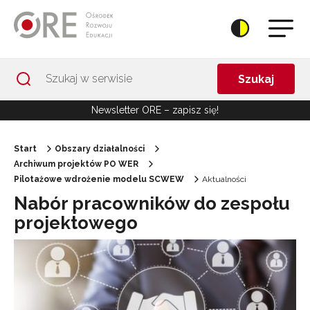
Przejdź do Nawigacji
Przejdź do stopki
Przejdź do treści artykułu
Szukaj
Newsletter ORE – zapisz się!
Start
Obszary działalności
Archiwum projektów PO WER
Pilotażowe wdrożenie modelu SCWEW
Aktualności
Nabór pracowników do zespołu
projektowego