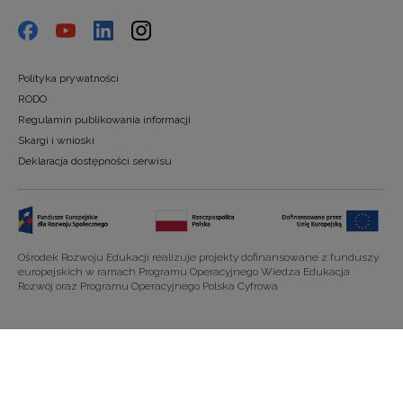
Polityka prywatności
RODO
Regulamin publikowania informacji
Skargi i wnioski
Deklaracja dostępności serwisu
Ośrodek Rozwoju Edukacji realizuje projekty dofinansowane z funduszy
europejskich w ramach Programu Operacyjnego Wiedza Edukacja
Rozwój oraz Programu Operacyjnego Polska Cyfrowa