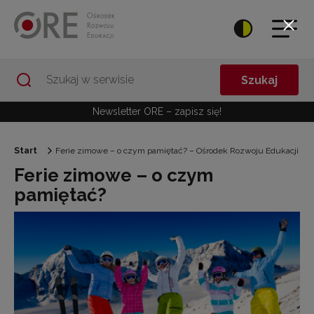
Przejdź do Nawigacji
Przejdź do stopki
Przejdź do treści artykułu
Szukaj
Newsletter ORE – zapisz się!
Start
Ferie zimowe – o czym pamiętać? – Ośrodek Rozwoju Edukacji
Ferie zimowe – o czym
pamiętać?