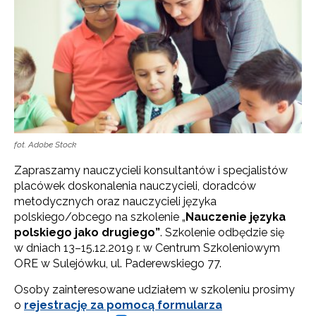
fot. Adobe Stock
Zapraszamy nauczycieli konsultantów i specjalistów
placówek doskonalenia nauczycieli, doradców
metodycznych oraz nauczycieli języka
polskiego/obcego na szkolenie „
Nauczenie języka
polskiego jako drugiego”
. Szkolenie odbędzie się
w dniach 13–15.12.2019 r. w Centrum Szkoleniowym
ORE w Sulejówku, ul. Paderewskiego 77.
Osoby zainteresowane udziałem w szkoleniu prosimy
o
rejestrację za pomocą formularza