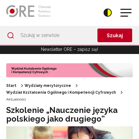
Przejdź do Nawigacji
Przejdź do stopki
Przejdź do treści artykułu
Szukaj
Newsletter ORE – zapisz się!
Start
Wydziały merytoryczne
Wydział Kształcenia Ogólnego i Kompetencji Cyfrowych
Aktualności
Szkolenie „Nauczenie języka
polskiego jako drugiego”