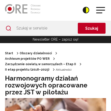
Przejdź do Nawigacji
Przejdź do stopki
Przejdź do treści artykułu
Szukaj
Newsletter ORE – zapisz się!
Start
Obszary działalności
Archiwum projektów PO WER
Zarządzanie oświatą w samorządach – Etap II
II etap projektu (2018–2023)
Aktualności
Harmonogramy działań
rozwojowych opracowane
przez JST w pilotażu