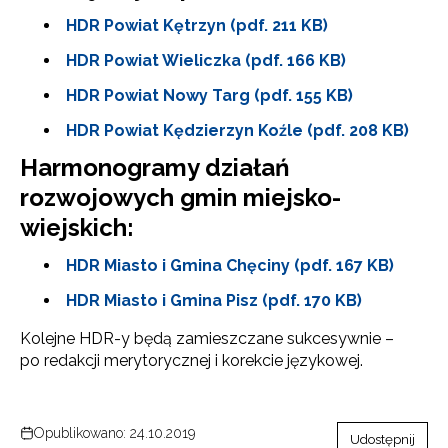
HDR Powiat Kętrzyn (pdf. 211 KB)
Wyrażam zgodę na przetwarzanie moich danych
osobowych przez ORE w celach marketingowych.
HDR Powiat Wieliczka (pdf. 166 KB)
Zapisuję się
HDR Powiat Nowy Targ (pdf. 155 KB)
HDR Powiat Kędzierzyn Koźle (pdf. 208 KB)
Harmonogramy działań
rozwojowych gmin miejsko-
wiejskich:
HDR Miasto i Gmina Chęciny (pdf. 167 KB)
HDR Miasto i Gmina Pisz (pdf. 170 KB)
Kolejne HDR-y będą zamieszczane sukcesywnie –
po redakcji merytorycznej i korekcie językowej.
Opublikowano: 24.10.2019
Udostępnij