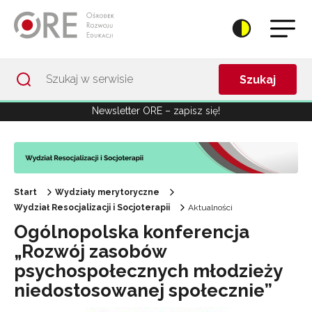
Przejdź do Nawigacji
Przejdź do stopki
Przejdź do treści artykułu
Szukaj
Newsletter ORE – zapisz się!
Start
Wydziały merytoryczne
Wydział Resocjalizacji i Socjoterapii
Aktualności
Ogólnopolska konferencja
„Rozwój zasobów
psychospołecznych młodzieży
niedostosowanej społecznie”