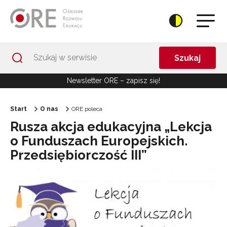
Przejdź do Nawigacji
Przejdź do stopki
Przejdź do treści artykułu
Szukaj
Newsletter ORE – zapisz się!
Start
O nas
ORE poleca
Rusza akcja edukacyjna „Lekcja
o Funduszach Europejskich.
Przedsiębiorczość III”