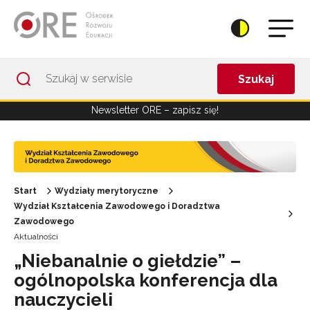
Przejdź do Nawigacji
Przejdź do stopki
Przejdź do treści artykułu
Szukaj
Newsletter ORE – zapisz się!
Start
Wydziały merytoryczne
Wydział Kształcenia Zawodowego i Doradztwa
Zawodowego
Aktualności
„Niebanalnie o giełdzie” –
ogólnopolska konferencja dla
nauczycieli